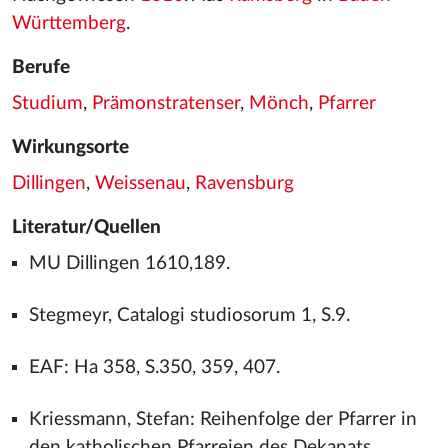
Württemberg
.
Berufe
Studium
,
Prämonstratenser
,
Mönch
,
Pfarrer
Wirkungsorte
Dillingen
,
Weissenau
,
Ravensburg
Literatur/Quellen
MU Dillingen 1610,189.
Stegmeyr, Catalogi studiosorum 1, S.9.
EAF: Ha 358, S.350, 359, 407.
Kriessmann, Stefan: Reihenfolge der Pfarrer in
den katholischen Pfarreien des Dekanats