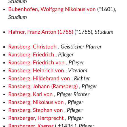
Studium
Bubenhofen, Wolfgang Nikolaus von
(*1601),
Studium
Hafner, Franz Anton (1755)
(*1755),
Studium
Ransberg, Christoph
,
Geistlicher Pfarrer
Ransberg, Friedrich
,
Pfleger
Ransberg, Friedrich von
,
Pfleger
Ransberg, Heinrich von
,
Vizedom
Ransberg, Hildebrand von
,
Richter
Ransberg, Johann (Ramsberg)
,
Pfleger
Ransberg, Karl von
,
Pfleger Richter
Ransberg, Nikolaus von
,
Pfleger
Ransberg, Stephan von
,
Pfleger
Ransberger, Hartprecht
,
Pfleger
Ransberger, Kaspar
( †1436
),
Pfleger