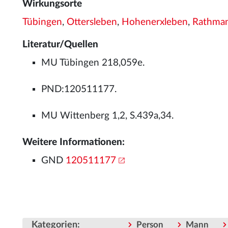
Wirkungsorte
Tübingen
,
Ottersleben
,
Hohenerxleben
,
Rathman
Literatur/Quellen
MU Tübingen 218,059e.
PND:120511177.
MU Wittenberg 1,2, S.439a,34.
Weitere Informationen:
GND
120511177
Kategorien
:
Person
Mann