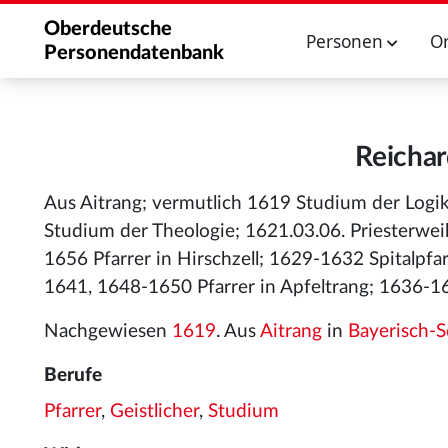
Oberdeutsche
Personen
O
Personendatenbank
Reichar
Aus Aitrang; vermutlich 1619 Studium der Log
Studium der Theologie; 1621.03.06. Priesterwe
1656 Pfarrer in Hirschzell; 1629-1632 Spitalpf
1641, 1648-1650 Pfarrer in Apfeltrang; 1636-16
Nachgewiesen
1619
. Aus
Aitrang
in
Bayerisch-
Berufe
Pfarrer
,
Geistlicher
,
Studium