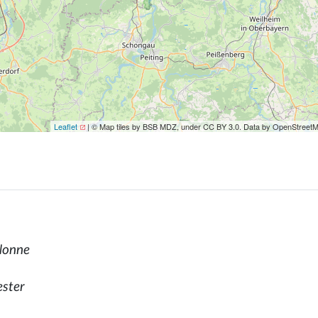
Leaflet
| © Map tiles by BSB MDZ, under CC BY 3.0. Data by OpenStreet
Nonne
ester