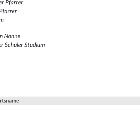
er Pfarrer
 Pfarrer
um
in Nonne
ter Schüler Studium
Ortsname