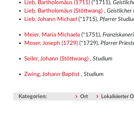
Lieb, Bartholomäus (1711)
(*1711),
Geistlich
Lieb, Bartholomäus (Stöttwang)
,
Geistlicher
Lieb, Johann Michael
(*1715),
Pfarrer Studi
Meier, Maria Michaela
(*1751),
Franziskaner
Moser, Joseph (1729)
(*1729),
Pfarrer Pries
Seiler, Johann (Stöttwang)
,
Studium
Zwing, Johann Baptist
,
Studium
Kategorien
:
Ort
Lokalisierter 