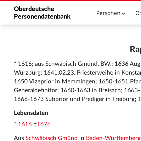
Oberdeutsche
Personen
O
Personendatenbank
Ra
* 1616; aus Schwäbisch Gmünd, BW.; 1636 Augu
Würzburg; 1641.02.23. Priesterweihe in Konstan
1650 Vizeprior in Memmingen; 1650-1651 Pfarr
Generaldefinitor; 1660-1663 in Breisach; 1663-1
1666-1673 Subprior und Prediger in Freiburg; 1
Lebensdaten
*
1616
†
1676
Aus
Schwäbisch Gmünd
in
Baden-Württemberg