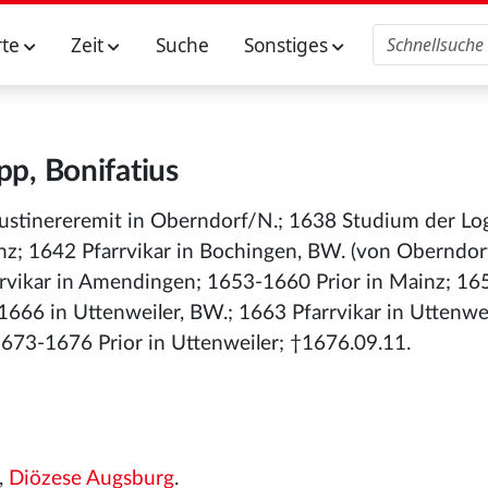
rte
Zeit
Suche
Sonstiges
pp, Bonifatius
stinereremit in Oberndorf/N.; 1638 Studium der Log
z; 1642 Pfarrvikar in Bochingen, BW. (von Oberndorf
vikar in Amendingen; 1653-1660 Prior in Mainz; 16
666 in Uttenweiler, BW.; 1663 Pfarrvikar in Uttenwei
673-1676 Prior in Uttenweiler; †1676.09.11.
,
Diözese Augsburg
.