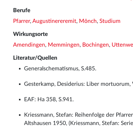
Berufe
Pfarrer
,
Augustinereremit
,
Mönch
,
Studium
Wirkungsorte
Amendingen
,
Memmingen
,
Bochingen
,
Uttenwei
Literatur/Quellen
Generalschematismus, S.485.
Gesterkamp, Desiderius: Liber mortuorum, 
EAF: Ha 358, S.941.
Kriessmann, Stefan: Reihenfolge der Pfarre
Altshausen 1950, (Kriessmann, Stefan: Series