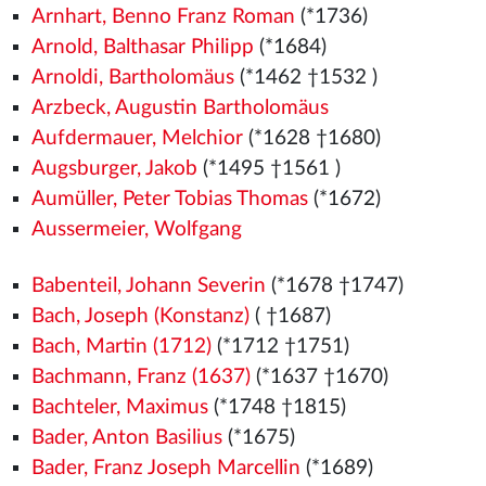
Arnhart, Benno Franz Roman
(*1736)
Arnold, Balthasar Philipp
(*1684)
Arnoldi, Bartholomäus
(*1462
†1532
)
Arzbeck, Augustin Bartholomäus
Aufdermauer, Melchior
(*1628 †1680)
Augsburger, Jakob
(*1495
†1561
)
Aumüller, Peter Tobias Thomas
(*1672)
Aussermeier, Wolfgang
Babenteil, Johann Severin
(*1678 †1747)
Bach, Joseph (Konstanz)
( †1687)
Bach, Martin (1712)
(*1712 †1751)
Bachmann, Franz (1637)
(*1637 †1670)
Bachteler, Maximus
(*1748 †1815)
Bader, Anton Basilius
(*1675)
Bader, Franz Joseph Marcellin
(*1689)