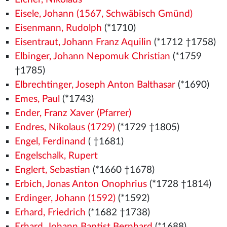
Eisele, Johann (1567, Schwäbisch Gmünd)
Eisenmann, Rudolph
(*1710)
Eisentraut, Johann Franz Aquilin
(*1712 †1758)
Elbinger, Johann Nepomuk Christian
(*1759
†1785)
Elbrechtinger, Joseph Anton Balthasar
(*1690)
Emes, Paul
(*1743)
Ender, Franz Xaver (Pfarrer)
Endres, Nikolaus (1729)
(*1729 †1805)
Engel, Ferdinand
( †1681)
Engelschalk, Rupert
Englert, Sebastian
(*1660 †1678)
Erbich, Jonas Anton Onophrius
(*1728 †1814)
Erdinger, Johann (1592)
(*1592)
Erhard, Friedrich
(*1682 †1738)
Erhard, Johann Baptist Bernhard
(*1688)