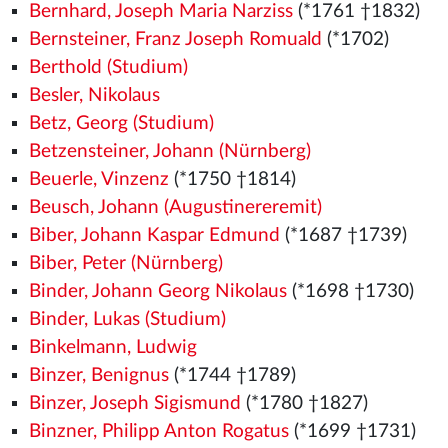
Bernhard, Joseph Maria Narziss
(*1761 †1832)
Bernsteiner, Franz Joseph Romuald
(*1702)
Berthold (Studium)
Besler, Nikolaus
Betz, Georg (Studium)
Betzensteiner, Johann (Nürnberg)
Beuerle, Vinzenz
(*1750 †1814)
Beusch, Johann (Augustinereremit)
Biber, Johann Kaspar Edmund
(*1687 †1739)
Biber, Peter (Nürnberg)
Binder, Johann Georg Nikolaus
(*1698 †1730)
Binder, Lukas (Studium)
Binkelmann, Ludwig
Binzer, Benignus
(*1744 †1789)
Binzer, Joseph Sigismund
(*1780 †1827)
Binzner, Philipp Anton Rogatus
(*1699 †1731)