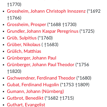
†1770)
Grossheim, Johann Christoph Innozenz
(*1692
†1766)
Grossheim, Prosper
(*1688 †1730)
Grundler, Johann Kaspar Peregrinus
(*1725)
Grüb, Sulpitius
(*1760)
Grüber, Nikolaus
( †1683)
Grülich, Matthias
Grünberger, Johann Paul
Grünberger, Johann Paul Theodor
(*1756
†1820)
Gschwendner, Ferdinand Theodor
(*1680)
Gubat, Ferdinand Hugolin
(*1753 †1809)
Gumann, Johann (Nürnberg)
Gutbrot, Benedikt
(*1682 †1715)
Guthart, Evangelist