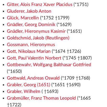
Gitter, Alois Franz Xaver Placidus
(*1751)
Gluderer, Jakob Anton
Glück, Marcellin
(*1752 †1799)
Gnädler, Georg Dominik
(*1629)
Gnädler, Hieronymus Kasimir
(*1651)
Goldschmid, Jakob (Reutlingen)
Gossmann, Hieronymus
Gott, Nikolaus Marian
(*1674 †1726)
Gott, Paul Valentin Norbert
(*1745 †1807)
Gottbewahr, Wolfgang Balthasar Gottfried
(*1650)
Gottwald, Andreas Oswald
(*1709 †1768)
Grabler, Georg (1651)
(*1651 †1690)
Grabler, Wilhelm
( †1693)
Grabmüller, Franz Thomas Leopold
(*1665
†1722)