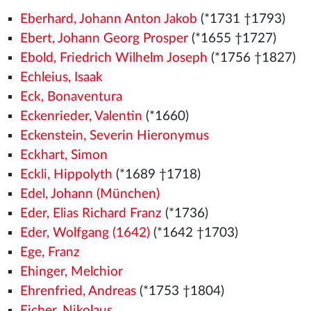
Eberhard, Johann Anton Jakob
(*1731 †1793)
Ebert, Johann Georg Prosper
(*1655 †1727)
Ebold, Friedrich Wilhelm Joseph
(*1756 †1827)
Echleius, Isaak
Eck, Bonaventura
Eckenrieder, Valentin
(*1660)
Eckenstein, Severin Hieronymus
Eckhart, Simon
Eckli, Hippolyth
(*1689 †1718)
Edel, Johann (München)
Eder, Elias Richard Franz
(*1736)
Eder, Wolfgang (1642)
(*1642 †1703)
Ege, Franz
Ehinger, Melchior
Ehrenfried, Andreas
(*1753 †1804)
Eicher, Nikolaus