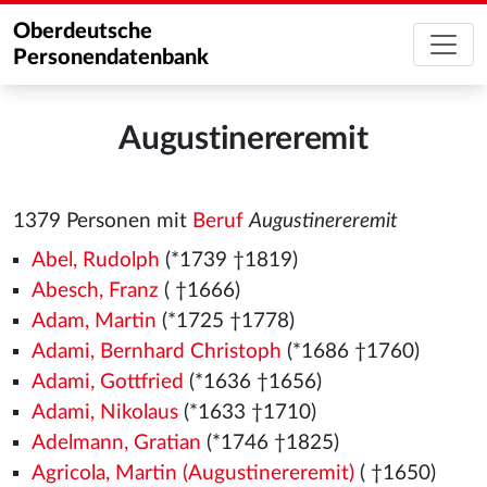
Oberdeutsche
Personendatenbank
Augustinereremit
1379 Personen mit
Beruf
Augustinereremit
Abel, Rudolph
(*1739 †1819)
Abesch, Franz
( †1666)
Adam, Martin
(*1725 †1778)
Adami, Bernhard Christoph
(*1686 †1760)
Adami, Gottfried
(*1636 †1656)
Adami, Nikolaus
(*1633 †1710)
Adelmann, Gratian
(*1746 †1825)
Agricola, Martin (Augustinereremit)
( †1650)