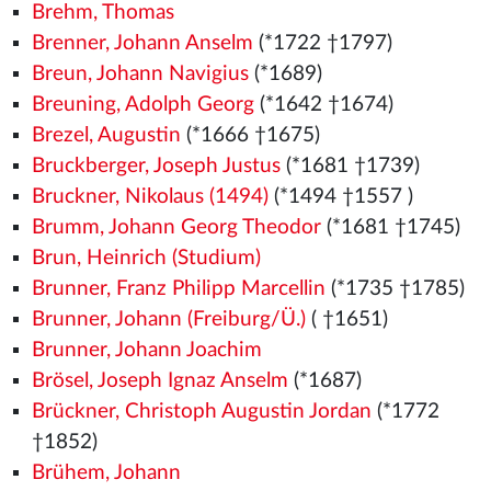
Brehm, Thomas
Brenner, Johann Anselm
(*1722 †1797)
Breun, Johann Navigius
(*1689)
Breuning, Adolph Georg
(*1642 †1674)
Brezel, Augustin
(*1666 †1675)
Bruckberger, Joseph Justus
(*1681 †1739)
Bruckner, Nikolaus (1494)
(*1494
†1557
)
Brumm, Johann Georg Theodor
(*1681 †1745)
Brun, Heinrich (Studium)
Brunner, Franz Philipp Marcellin
(*1735 †1785)
Brunner, Johann (Freiburg/Ü.)
( †1651)
Brunner, Johann Joachim
Brösel, Joseph Ignaz Anselm
(*1687)
Brückner, Christoph Augustin Jordan
(*1772
†1852)
Brühem, Johann