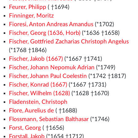
Feurer, Philipp
( †1694)
Finninger, Moritz
Fioresi, Anton Andreas Amandus
(*1702)
Fischer, Georg (1636, Horb)
(*1636 †1658)
Fischer, Gottfried Zacharias Christoph Angelus
(*1768 †1846)
Fischer, Jakob (1667)
(*1667 †1741)
Fischer, Johann Nepomuk Adrian
(*1749)
Fischer, Johann Paul Coelestin
(*1742 †1817)
Fischer, Konrad (1667)
(*1667 †1731)
Fischer, Wilhelm (1628)
(*1628 †1670)
Fladenstein, Christoph
Flore, Aurelius de
( †1688)
Flossmann, Sebastian Balthasar
(*1746)
Forst, Georg
( †1656)
Forstall, Jakob
(*1654 †1712)