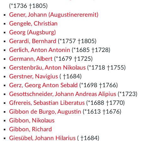
(*1736 †1805)
Gener, Johann (Augustinereremit)
Gengele, Christian
Georg (Augsburg)
Gerardi, Bernhard
(*1757 †1805)
Gerlich, Anton Antonin
(*1685 †1728)
Germann, Albert
(*1679 †1725)
Gerstenbräu, Anton Nikolaus
(*1718 †1755)
Gerstner, Navigius
( †1684)
Gerz, Georg Anton Sebald
(*1698 †1766)
Gesottschneider, Johann Andreas Alipius
(*1723)
Gfrereis, Sebastian Liberatus
(*1688 †1770)
Gibbon de Burgo, Augustin
(*1613 †1676)
Gibbon, Nikolaus
Gibbon, Richard
Giesübel, Johann Hilarius
( †1684)