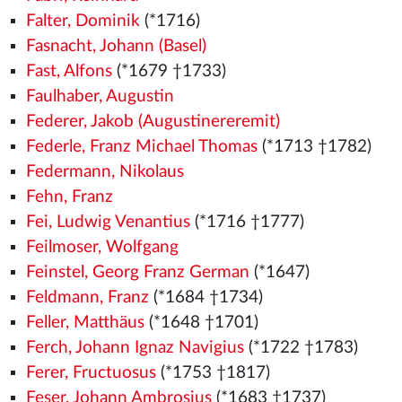
Falter, Dominik
(*1716)
Fasnacht, Johann (Basel)
Fast, Alfons
(*1679 †1733)
Faulhaber, Augustin
Federer, Jakob (Augustinereremit)
Federle, Franz Michael Thomas
(*1713 †1782)
Federmann, Nikolaus
Fehn, Franz
Fei, Ludwig Venantius
(*1716 †1777)
Feilmoser, Wolfgang
Feinstel, Georg Franz German
(*1647)
Feldmann, Franz
(*1684 †1734)
Feller, Matthäus
(*1648 †1701)
Ferch, Johann Ignaz Navigius
(*1722 †1783)
Ferer, Fructuosus
(*1753 †1817)
Feser, Johann Ambrosius
(*1683 †1737)