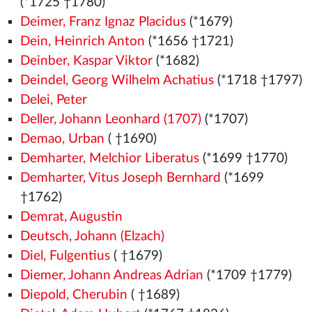
(*1725 †1780)
Deimer, Franz Ignaz Placidus
(*1679)
Dein, Heinrich Anton
(*1656 †1721)
Deinber, Kaspar Viktor
(*1682)
Deindel, Georg Wilhelm Achatius
(*1718 †1797)
Delei, Peter
Deller, Johann Leonhard (1707)
(*1707)
Demao, Urban
( †1690)
Demharter, Melchior Liberatus
(*1699 †1770)
Demharter, Vitus Joseph Bernhard
(*1699
†1762)
Demrat, Augustin
Deutsch, Johann (Elzach)
Diel, Fulgentius
( †1679)
Diemer, Johann Andreas Adrian
(*1709 †1779)
Diepold, Cherubin
( †1689)