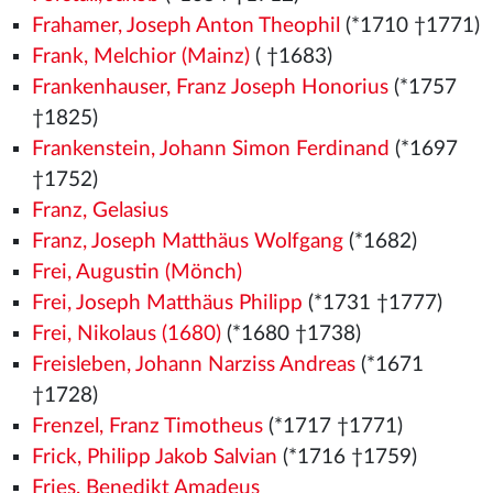
Frahamer, Joseph Anton Theophil
(*1710 †1771)
Frank, Melchior (Mainz)
( †1683)
Frankenhauser, Franz Joseph Honorius
(*1757
†1825)
Frankenstein, Johann Simon Ferdinand
(*1697
†1752)
Franz, Gelasius
Franz, Joseph Matthäus Wolfgang
(*1682)
Frei, Augustin (Mönch)
Frei, Joseph Matthäus Philipp
(*1731 †1777)
Frei, Nikolaus (1680)
(*1680 †1738)
Freisleben, Johann Narziss Andreas
(*1671
†1728)
Frenzel, Franz Timotheus
(*1717 †1771)
Frick, Philipp Jakob Salvian
(*1716 †1759)
Fries, Benedikt Amadeus