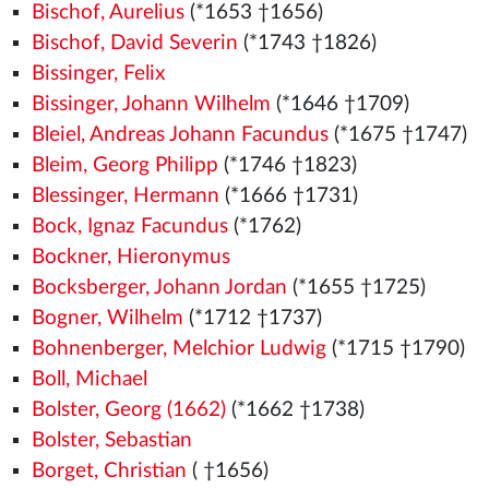
Bischof, Aurelius
(*1653 †1656)
Bischof, David Severin
(*1743 †1826)
Bissinger, Felix
Bissinger, Johann Wilhelm
(*1646 †1709)
Bleiel, Andreas Johann Facundus
(*1675 †1747)
Bleim, Georg Philipp
(*1746 †1823)
Blessinger, Hermann
(*1666 †1731)
Bock, Ignaz Facundus
(*1762)
Bockner, Hieronymus
Bocksberger, Johann Jordan
(*1655 †1725)
Bogner, Wilhelm
(*1712 †1737)
Bohnenberger, Melchior Ludwig
(*1715 †1790)
Boll, Michael
Bolster, Georg (1662)
(*1662 †1738)
Bolster, Sebastian
Borget, Christian
( †1656)