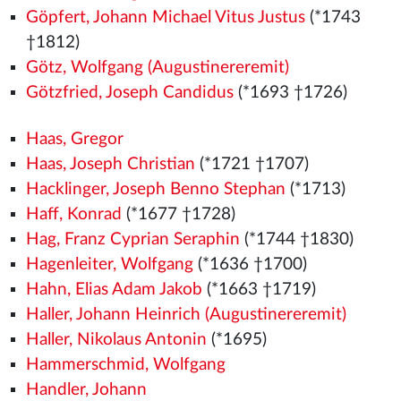
Göpfert, Johann Michael Vitus Justus
(*1743
†1812)
Götz, Wolfgang (Augustinereremit)
Götzfried, Joseph Candidus
(*1693 †1726)
Haas, Gregor
Haas, Joseph Christian
(*1721 †1707)
Hacklinger, Joseph Benno Stephan
(*1713)
Haff, Konrad
(*1677 †1728)
Hag, Franz Cyprian Seraphin
(*1744 †1830)
Hagenleiter, Wolfgang
(*1636 †1700)
Hahn, Elias Adam Jakob
(*1663 †1719)
Haller, Johann Heinrich (Augustinereremit)
Haller, Nikolaus Antonin
(*1695)
Hammerschmid, Wolfgang
Handler, Johann