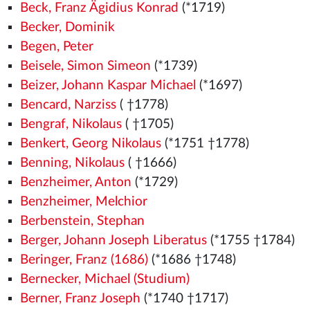
Beck, Franz Ägidius Konrad
(*1719)
Becker, Dominik
Begen, Peter
Beisele, Simon Simeon
(*1739)
Beizer, Johann Kaspar Michael
(*1697)
Bencard, Narziss
( †1778)
Bengraf, Nikolaus
( †1705)
Benkert, Georg Nikolaus
(*1751 †1778)
Benning, Nikolaus
( †1666)
Benzheimer, Anton
(*1729)
Benzheimer, Melchior
Berbenstein, Stephan
Berger, Johann Joseph Liberatus
(*1755 †1784)
Beringer, Franz (1686)
(*1686 †1748)
Bernecker, Michael (Studium)
Berner, Franz Joseph
(*1740 †1717)