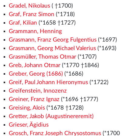
Gradel, Nikolaus
( †1700)
Graf, Franz Simon
(*1718)
Graf, Kilian
(*1658 †1727)
Grammann, Henning
Grasmann, Franz Georg Fulgentius
(*1697)
Grasmann, Georg Michael Valerius
(*1693)
Grasmüller, Thomas Otmar
(*1707)
Greb, Johann Otmar
(*1770 †1846)
Greber, Georg (1686)
(*1686)
Greif, Paul Johann Hieronymus
(*1722)
Greifenstein, Innozenz
Greiner, Franz Ignaz
(*1696 †1777)
Greising, Alois
(*1678 †1728)
Gretter, Jakob (Augustinereremit)
Grieser, Ägidius
Grosch, Franz Joseph Chrysostomus
(*1700