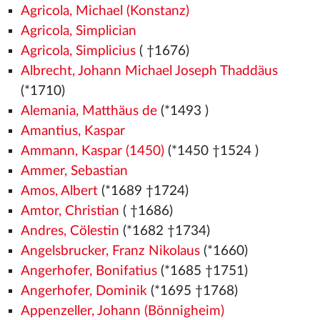
Agricola, Michael (Konstanz)
Agricola, Simplician
Agricola, Simplicius
( †1676)
Albrecht, Johann Michael Joseph Thaddäus
(*1710)
Alemania, Matthäus de
(*1493
)
Amantius, Kaspar
Ammann, Kaspar (1450)
(*1450
†1524
)
Ammer, Sebastian
Amos, Albert
(*1689 †1724)
Amtor, Christian
( †1686)
Andres, Cölestin
(*1682 †1734)
Angelsbrucker, Franz Nikolaus
(*1660)
Angerhofer, Bonifatius
(*1685 †1751)
Angerhofer, Dominik
(*1695 †1768)
Appenzeller, Johann (Bönnigheim)