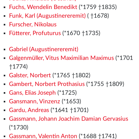
Fuchs, Wendelin Benedikt
(*1759 †1835)
Funk, Karl (Augustinereremit)
( †1678)
Furscher, Nikolaus
Fütterer, Profuturus
(*1670 †1735)
Gabriel (Augustinereremit)
Galgenmüller, Vitus Maximilian Maximus
(*1701
†1774)
Galster, Norbert
(*1765 †1802)
Gambert, Norbert Prothasius
(*1755 †1809)
Gans, Elias Joseph
(*1725)
Gansmann, Vinzenz
(*1653)
Gardu, Andreas
(*1641 †1701)
Gassmann, Johann Joachim Damian Gervasius
(*1730)
Gassmann, Valentin Anton
(*1688 †1741)