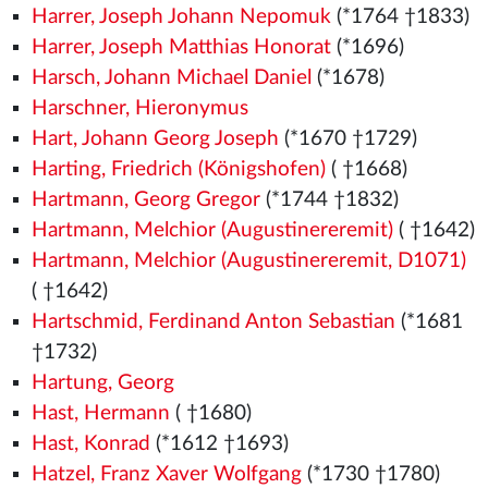
Harrer, Joseph Johann Nepomuk
(*1764 †1833)
Harrer, Joseph Matthias Honorat
(*1696)
Harsch, Johann Michael Daniel
(*1678)
Harschner, Hieronymus
Hart, Johann Georg Joseph
(*1670 †1729)
Harting, Friedrich (Königshofen)
( †1668)
Hartmann, Georg Gregor
(*1744 †1832)
Hartmann, Melchior (Augustinereremit)
( †1642)
Hartmann, Melchior (Augustinereremit, D1071)
( †1642)
Hartschmid, Ferdinand Anton Sebastian
(*1681
†1732)
Hartung, Georg
Hast, Hermann
( †1680)
Hast, Konrad
(*1612 †1693)
Hatzel, Franz Xaver Wolfgang
(*1730 †1780)