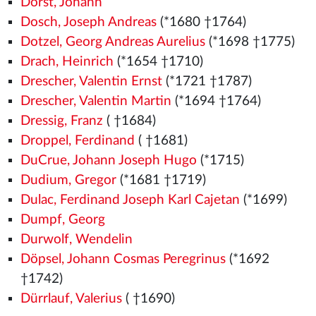
Dorst, Johann
Dosch, Joseph Andreas
(*1680 †1764)
Dotzel, Georg Andreas Aurelius
(*1698 †1775)
Drach, Heinrich
(*1654 †1710)
Drescher, Valentin Ernst
(*1721 †1787)
Drescher, Valentin Martin
(*1694 †1764)
Dressig, Franz
( †1684)
Droppel, Ferdinand
( †1681)
DuCrue, Johann Joseph Hugo
(*1715)
Dudium, Gregor
(*1681 †1719)
Dulac, Ferdinand Joseph Karl Cajetan
(*1699)
Dumpf, Georg
Durwolf, Wendelin
Döpsel, Johann Cosmas Peregrinus
(*1692
†1742)
Dürrlauf, Valerius
( †1690)