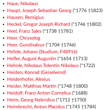
Haue, Nikolaus
Haupt, Joseph Sebastian Georg
(*1776 †1823)
Hausen, Remigius
Heckel, Gregor Joseph Richard
(*1746 †1802)
Heel, Franz Sales
(*1738 †1781)
Heer, Chrysolog
Heer, Gundisalvus
(*1704 †1746)
Hefele, Johann (Studium, F48916)
Hefler, August Augustin
(*1654 †1713)
Hehnle, Nikolaus Tolentin Nikolaus
(*1722)
Heiden, Konrad (Geiselwind)
Heidenhofer, Alexius
Heider, Matthias Martin
(*1748 †1800)
Heidolf, Franz Anton Cornelius
(*1688)
Heim, Georg Nebridius
(*1712 †1750)
Heimbrecht, Anton Placidus
(*1745 †1784)