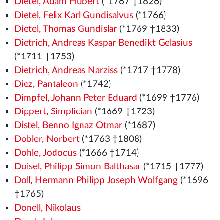
Dietel, Adam Hubert
(*1767 †1826)
Dietel, Felix Karl Gundisalvus
(*1766)
Dietel, Thomas Gundislar
(*1769 †1833)
Dietrich, Andreas Kaspar Benedikt Gelasius
(*1711 †1753)
Dietrich, Andreas Narziss
(*1717 †1778)
Diez, Pantaleon
(*1742)
Dimpfel, Johann Peter Eduard
(*1699 †1776)
Dippert, Simplician
(*1669 †1723)
Distel, Benno Ignaz Otmar
(*1687)
Dobler, Norbert
(*1763 †1808)
Dohle, Jodocus
(*1666 †1714)
Doisel, Philipp Simon Balthasar
(*1715 †1777)
Doll, Hermann Philipp Joseph Wolfgang
(*1696
†1765)
Donell, Nikolaus