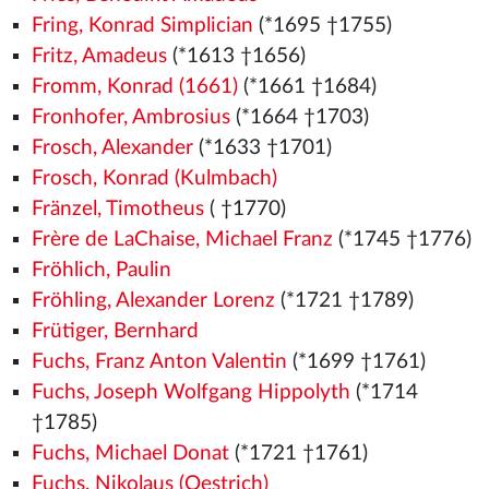
Fring, Konrad Simplician
(*1695 †1755)
Fritz, Amadeus
(*1613 †1656)
Fromm, Konrad (1661)
(*1661 †1684)
Fronhofer, Ambrosius
(*1664 †1703)
Frosch, Alexander
(*1633 †1701)
Frosch, Konrad (Kulmbach)
Fränzel, Timotheus
( †1770)
Frère de LaChaise, Michael Franz
(*1745 †1776)
Fröhlich, Paulin
Fröhling, Alexander Lorenz
(*1721 †1789)
Frütiger, Bernhard
Fuchs, Franz Anton Valentin
(*1699 †1761)
Fuchs, Joseph Wolfgang Hippolyth
(*1714
†1785)
Fuchs, Michael Donat
(*1721 †1761)
Fuchs, Nikolaus (Oestrich)