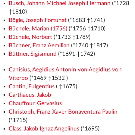
Busch, Johann Michael Joseph Hermann
(*1728
†1810)
Bögle, Joseph Fortunat
(*1683 †1741)
Büchele, Marian (1756)
(*1756 †1710)
Büchele, Norbert
(*1733 †1789)
Büchner, Franz Aemilian
(*1740 †1817)
Büttner, Sigismund
(*1691 †1742)
Canisius, Aegidius Antonin von Aegidius von
Viterbo
(*1469
†1532
)
Cantin, Fulgentius
( †1675)
Carthaeus, Jakob
Chauffour, Gervasius
Christoph, Franz Xaver Bonaventura Paulin
(*1715)
Class, Jakob Ignaz Angelinus
(*1695)