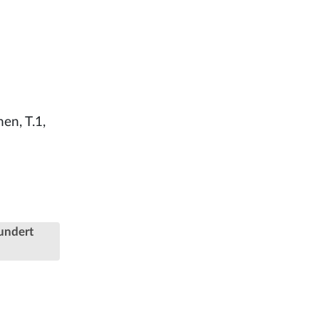
en, T.1,
undert