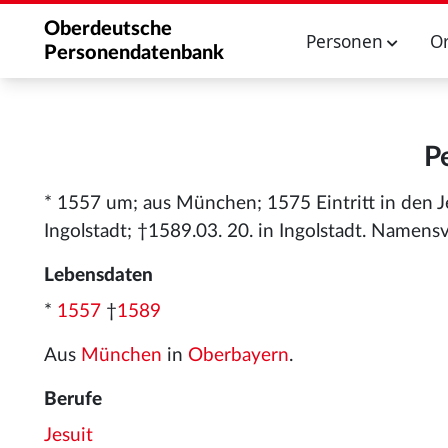
Oberdeutsche
Personen
O
Personendatenbank
P
* 1557 um; aus München; 1575 Eintritt in den J
Ingolstadt; †1589.03. 20. in Ingolstadt. Namensv
Lebensdaten
*
1557
†
1589
Aus
München
in
Oberbayern
.
Berufe
Jesuit