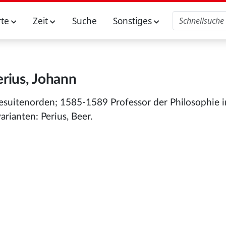
rte
Zeit
Suche
Sonstiges
erius, Johann
esuitenorden; 1585-1589 Professor der Philosophie i
arianten: Perius, Beer.