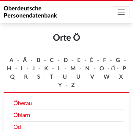
Oberdeutsche
Personendatenbank
Orte Ö
A
-
Ä
-
B
-
C
-
D
-
E
-
É
-
F
-
G
-
H
-
I
-
J
-
K
-
L
-
M
-
N
-
O
-
Ö
-
P
-
Q
-
R
-
S
-
T
-
U
-
Ü
-
V
-
W
-
X
-
Y
-
Z
Öberau
Öblarn
Öd