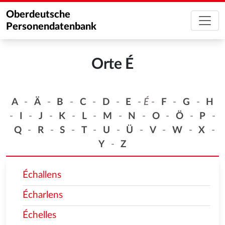
Oberdeutsche
Personendatenbank
Orte É
A
-
Ä
-
B
-
C
-
D
-
E
-
É
-
F
-
G
-
H
-
I
-
J
-
K
-
L
-
M
-
N
-
O
-
Ö
-
P
-
Q
-
R
-
S
-
T
-
U
-
Ü
-
V
-
W
-
X
-
Y
-
Z
Échallens
Écharlens
Échelles