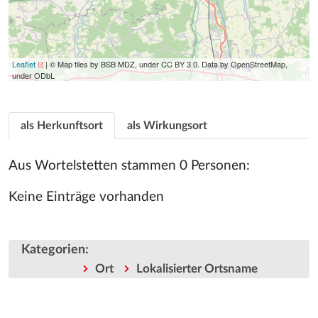
Leaflet
| © Map tiles by BSB MDZ, under CC BY 3.0. Data by OpenStreetMap,
under ODbL
als Herkunftsort
als Wirkungsort
Aus Wortelstetten stammen 0 Personen:
Keine Einträge vorhanden
Kategorien
:
Ort
Lokalisierter Ortsname