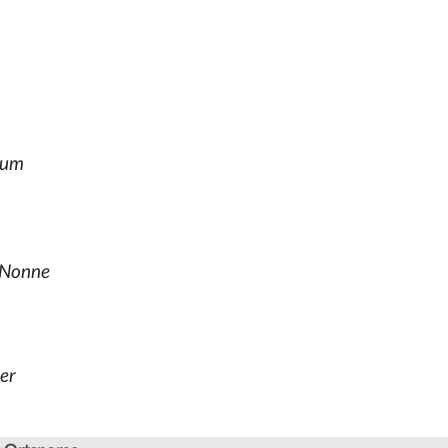
ium
 Nonne
rer