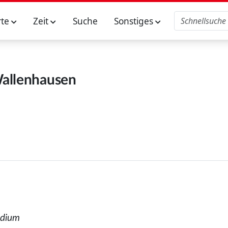
rte
Zeit
Suche
Sonstiges
allenhausen
udium