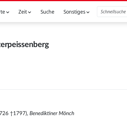
rte
Zeit
Suche
Sonstiges
erpeissenberg
726 †1797),
Benediktiner Mönch