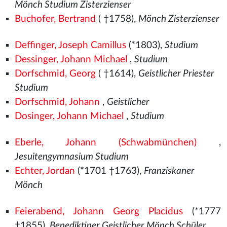
Mönch Studium Zisterzienser
Buchofer, Bertrand
( †1758),
Mönch Zisterzienser
Deffinger, Joseph Camillus
(*1803),
Studium
Dessinger, Johann Michael
,
Studium
Dorfschmid, Georg
( †1614),
Geistlicher Priester
Studium
Dorfschmid, Johann
,
Geistlicher
Dosinger, Johann Michael
,
Studium
Eberle, Johann (Schwabmünchen)
,
Jesuitengymnasium Studium
Echter, Jordan
(*1701 †1763),
Franziskaner
Mönch
Feierabend, Johann Georg Placidus
(*1777
†1855),
Benediktiner Geistlicher Mönch Schüler