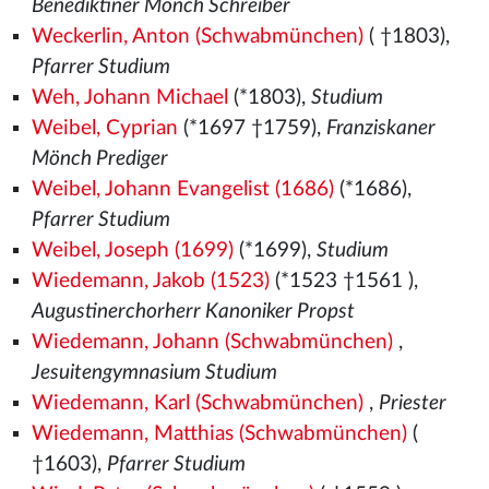
Benediktiner Mönch Schreiber
Weckerlin, Anton (Schwabmünchen)
( †1803),
Pfarrer Studium
Weh, Johann Michael
(*1803),
Studium
Weibel, Cyprian
(*1697 †1759),
Franziskaner
Mönch Prediger
Weibel, Johann Evangelist (1686)
(*1686),
Pfarrer Studium
Weibel, Joseph (1699)
(*1699),
Studium
Wiedemann, Jakob (1523)
(*1523
†1561
),
Augustinerchorherr Kanoniker Propst
Wiedemann, Johann (Schwabmünchen)
,
Jesuitengymnasium Studium
Wiedemann, Karl (Schwabmünchen)
,
Priester
Wiedemann, Matthias (Schwabmünchen)
(
†1603),
Pfarrer Studium