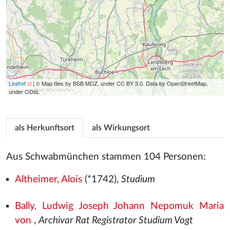
Leaflet
| © Map tiles by BSB MDZ, under CC BY 3.0. Data by OpenStreetMap,
under ODbL
als Herkunftsort
als Wirkungsort
Aus Schwabmünchen stammen 104 Personen:
Altheimer, Alois
(*1742),
Studium
Bally, Ludwig Joseph Johann Nepomuk Maria
von
,
Archivar Rat Registrator Studium Vogt