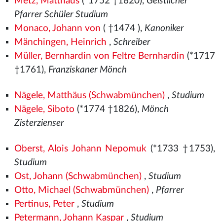
Metz, Matthäus
(*1752 †1820),
Geistlicher
Pfarrer Schüler Studium
Monaco, Johann von
( †1474
),
Kanoniker
Mänchingen, Heinrich
,
Schreiber
Müller, Bernhardin von Feltre Bernhardin
(*1717
†1761),
Franziskaner Mönch
Nägele, Matthäus (Schwabmünchen)
,
Studium
Nägele, Siboto
(*1774 †1826),
Mönch
Zisterzienser
Oberst, Alois Johann Nepomuk
(*1733 †1753),
Studium
Ost, Johann (Schwabmünchen)
,
Studium
Otto, Michael (Schwabmünchen)
,
Pfarrer
Pertinus, Peter
,
Studium
Petermann, Johann Kaspar
,
Studium