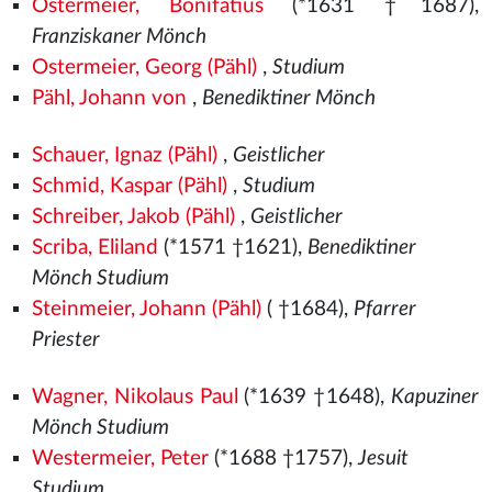
Ostermeier, Bonifatius
(*1631 †1687),
Franziskaner Mönch
Ostermeier, Georg (Pähl)
,
Studium
Pähl, Johann von
,
Benediktiner Mönch
Schauer, Ignaz (Pähl)
,
Geistlicher
Schmid, Kaspar (Pähl)
,
Studium
Schreiber, Jakob (Pähl)
,
Geistlicher
Scriba, Eliland
(*1571
†1621),
Benediktiner
Mönch Studium
Steinmeier, Johann (Pähl)
( †1684),
Pfarrer
Priester
Wagner, Nikolaus Paul
(*1639 †1648),
Kapuziner
Mönch Studium
Westermeier, Peter
(*1688 †1757),
Jesuit
Studium