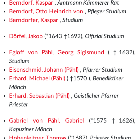
Berndorf, Kaspar
,
Amtmann Kämmerer Rat
Berndorf, Otto Heinrich von
,
Pfleger Studium
Berndorfer, Kaspar
,
Studium
Dörfel, Jakob
(*1643 †1692),
Offizial Studium
Egloff von Pähl, Georg Sigismund
( †1632),
Studium
Eisenschmid, Johann (Pähl)
,
Pfarrer Studium
Erhard, Michael (Pähl)
( †1570
),
Benediktiner
Mönch
Erhard, Sebastian (Pähl)
,
Geistlicher Pfarrer
Priester
Gabriel von Pähl, Gabriel
(*1575
†1626),
Kapuziner Mönch
Hohenleitner, Thomas
(*1687),
Priester Studium