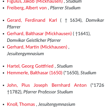
Figulus, Jakob (Mickhausen)
,
Studium
Freiberg, Albert von
,
Pfarrer Studium
Gerard, Ferdinand Karl
( †1634),
Domvikar
Pfarrer
Gerhard, Balthasar (Mickhausen)
( †1641),
Domvikar Geistlicher Pfarrer
Gerhard, Martin (Mickhausen)
,
Jesuitengymnasium
Hartel, Georg Gottfried
,
Studium
Hemmerle, Balthasar (1650)
(*1650),
Studium
John, Pius Joseph Bernhard Anton
(*1726
†1782),
Pfarrer Professor Studium
Knoll, Thomas
,
Jesuitengymnasium