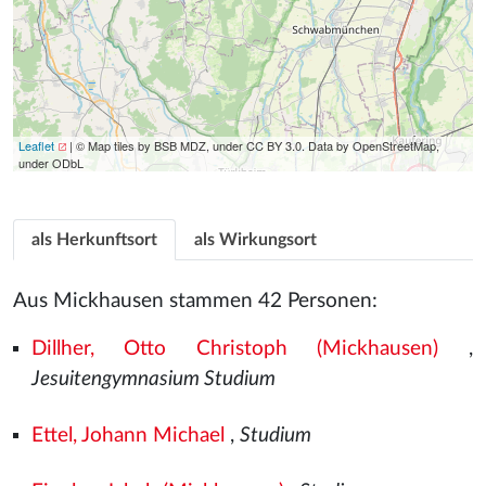
Leaflet
| © Map tiles by BSB MDZ, under CC BY 3.0. Data by OpenStreetMap,
under ODbL
als Herkunftsort
als Wirkungsort
Aus Mickhausen stammen 42 Personen:
Dillher, Otto Christoph (Mickhausen)
,
Jesuitengymnasium Studium
Ettel, Johann Michael
,
Studium