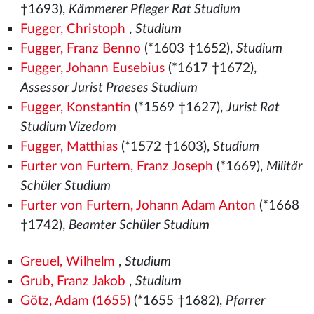
†1693),
Kämmerer Pfleger Rat Studium
Fugger, Christoph
,
Studium
Fugger, Franz Benno
(*1603 †1652),
Studium
Fugger, Johann Eusebius
(*1617 †1672),
Assessor Jurist Praeses Studium
Fugger, Konstantin
(*1569
†1627),
Jurist Rat
Studium Vizedom
Fugger, Matthias
(*1572
†1603),
Studium
Furter von Furtern, Franz Joseph
(*1669),
Militär
Schüler Studium
Furter von Furtern, Johann Adam Anton
(*1668
†1742),
Beamter Schüler Studium
Greuel, Wilhelm
,
Studium
Grub, Franz Jakob
,
Studium
Götz, Adam (1655)
(*1655 †1682),
Pfarrer