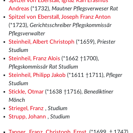
Spitzel von Eberstall, Ignaz Karl Erasmus
Andreas
(*1732),
Mautner Pflegsverweser Rat
Spitzel von Eberstall, Joseph Franz Anton
(*1723),
Gerichtsschreiber Pflegskommissär
Pflegsverwalter
Steinheil, Albert Christoph
(*1659),
Priester
Studium
Steinheil, Franz Alois
(*1662 †1700),
Pflegskommissär Rat Studium
Steinheil, Philipp Jakob
(*1611 †1711),
Pfleger
Studium
Stickle, Otmar
(*1638 †1716),
Benediktiner
Mönch
Striegel, Franz
,
Studium
Strupp, Johann
,
Studium
Tanner, Franz Christoph Ernst
(*1699 †1747),