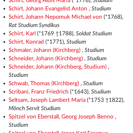
Schirt, Georg Alois Maria
(*1778),
Studium
Schirt, Johann Evangelist Anton
,
Studium
Schirt, Johann Nepomuk Michael von
(*1768),
Rat Studium Syndikus
Schirt, Karl
(*1769 †1788),
Soldat Studium
Schirt, Konrad
(*1771),
Studium
Schmaler, Johann (Kirchberg)
,
Studium
Schneider, Johann (Kirchberg)
,
Studium
Schneider, Johann (Kirchberg, Studium)
,
Studium
Schwab, Thomas (Kirchberg)
,
Studium
Scribani, Franz Friedrich
(*1643),
Studium
Seltsam, Joseph Lambert Maria
(*1753 †1822),
Mönch Servit Studium
Spitzel von Eberstall, Georg Joseph Benno
,
Studium