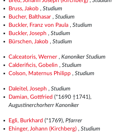
Breu, Johann Joseph (Kirchberg)
,
Studium
Bruss, Jakob
,
Studium
Bucher, Balthasar
,
Studium
Buckler, Franz von Paula
,
Studium
Buckler, Joseph
,
Studium
Bürschen, Jakob
,
Studium
Calceatoris, Werner
,
Kanoniker Studium
Calderificis, Gobelin
,
Studium
Colson, Maternus Philipp
,
Studium
Daleitel, Joseph
,
Studium
Damian, Gottfried
(*1690 †1741),
Augustinerchorherr Kanoniker
Egli, Burkhard
(*1769),
Pfarrer
Ehinger, Johann (Kirchberg)
,
Studium