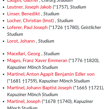
Lauges, Gabriel
,
Chirurg Studium
Leutner, Joseph Jakob
(*1757),
Studium
Linser, Benedikt
,
Studium
Locher, Christian (Imst)
,
Studium
Loferer, Paul Joseph
(*1726 †1780),
Geistlicher
Studium
Lorot, Johann
,
Studium
Macellari, Georg
,
Studium
Mages, Franz Xaver Emmeran
(*1776 †1820),
Kapuziner Mönch Studium
Martinel, Anton Agapit Benjamin Edler von
(*1681 †1759),
Kapuziner Mönch Studium
Martinel, Johann Baptist Joseph
(*1665 †1721),
Kapuziner Mönch Studium
Martinel, Joseph
(*1678 †1740),
Kapuziner
Mönch Studium