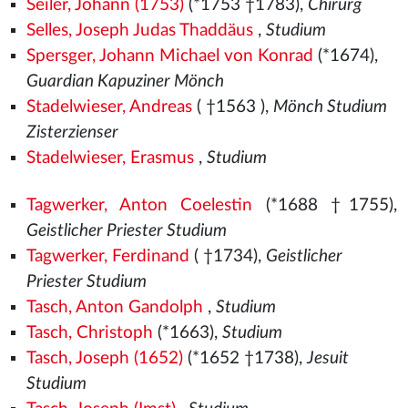
Seiler, Johann (1753)
(*1753 †1783),
Chirurg
Selles, Joseph Judas Thaddäus
,
Studium
Spersger, Johann Michael von Konrad
(*1674),
Guardian Kapuziner Mönch
Stadelwieser, Andreas
( †1563
),
Mönch Studium
Zisterzienser
Stadelwieser, Erasmus
,
Studium
Tagwerker, Anton Coelestin
(*1688 †1755),
Geistlicher Priester Studium
Tagwerker, Ferdinand
( †1734),
Geistlicher
Priester Studium
Tasch, Anton Gandolph
,
Studium
Tasch, Christoph
(*1663),
Studium
Tasch, Joseph (1652)
(*1652 †1738),
Jesuit
Studium