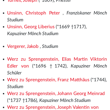
Turnes, Joseph
(*1609),
Priester
Unsinn, Christoph Peter
,
Franziskaner Mönch
Studium
Unsinn, Georg Liberius
(*1669 †1717),
Kapuziner Mönch Studium
Vergerer, Jakob
,
Studium
Werz zu Sprengenstein, Elias Martin Viktorin
Edler von
(*1696 †1742),
Kapuziner Mönch
Schüler
Werz zu Sprengenstein, Franz Matthäus
(*1744),
Studium
Werz zu Sprengenstein, Johann Georg Meinrad
(*1737 †1786),
Kapuziner Mönch Studium
Werz zu Sprengenstein, Joseph Valentin von