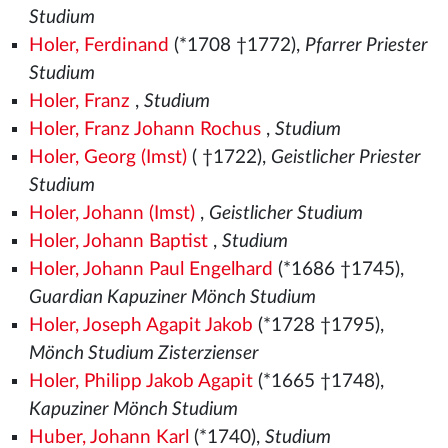
Studium
Holer, Ferdinand
(*1708 †1772),
Pfarrer Priester
Studium
Holer, Franz
,
Studium
Holer, Franz Johann Rochus
,
Studium
Holer, Georg (Imst)
( †1722),
Geistlicher Priester
Studium
Holer, Johann (Imst)
,
Geistlicher Studium
Holer, Johann Baptist
,
Studium
Holer, Johann Paul Engelhard
(*1686 †1745),
Guardian Kapuziner Mönch Studium
Holer, Joseph Agapit Jakob
(*1728 †1795),
Mönch Studium Zisterzienser
Holer, Philipp Jakob Agapit
(*1665 †1748),
Kapuziner Mönch Studium
Huber, Johann Karl
(*1740),
Studium