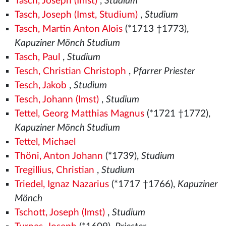
Tasch, Joseph (Imst)
,
Studium
Tasch, Joseph (Imst, Studium)
,
Studium
Tasch, Martin Anton Alois
(*1713 †1773),
Kapuziner Mönch Studium
Tasch, Paul
,
Studium
Tesch, Christian Christoph
,
Pfarrer Priester
Tesch, Jakob
,
Studium
Tesch, Johann (Imst)
,
Studium
Tettel, Georg Matthias Magnus
(*1721 †1772),
Kapuziner Mönch Studium
Tettel, Michael
Thöni, Anton Johann
(*1739),
Studium
Tregillius, Christian
,
Studium
Triedel, Ignaz Nazarius
(*1717 †1766),
Kapuziner
Mönch
Tschott, Joseph (Imst)
,
Studium