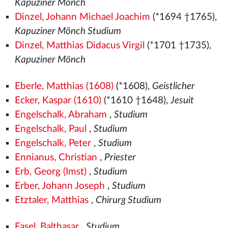
Kapuziner Mönch
Dinzel, Johann Michael Joachim
(*1694 †1765),
Kapuziner Mönch Studium
Dinzel, Matthias Didacus Virgil
(*1701 †1735),
Kapuziner Mönch
Eberle, Matthias (1608)
(*1608),
Geistlicher
Ecker, Kaspar (1610)
(*1610 †1648),
Jesuit
Engelschalk, Abraham
,
Studium
Engelschalk, Paul
,
Studium
Engelschalk, Peter
,
Studium
Ennianus, Christian
,
Priester
Erb, Georg (Imst)
,
Studium
Erber, Johann Joseph
,
Studium
Etztaler, Matthias
,
Chirurg Studium
Fasel, Balthasar
,
Studium