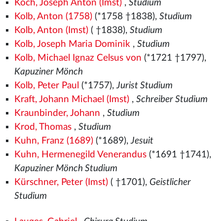
Koch, Joseph Anton (Imst)
,
Studium
Kolb, Anton (1758)
(*1758 †1838),
Studium
Kolb, Anton (Imst)
( †1838),
Studium
Kolb, Joseph Maria Dominik
,
Studium
Kolb, Michael Ignaz Celsus von
(*1721 †1797),
Kapuziner Mönch
Kolb, Peter Paul
(*1757),
Jurist Studium
Kraft, Johann Michael (Imst)
,
Schreiber Studium
Kraunbinder, Johann
,
Studium
Krod, Thomas
,
Studium
Kuhn, Franz (1689)
(*1689),
Jesuit
Kuhn, Hermenegild Venerandus
(*1691 †1741),
Kapuziner Mönch Studium
Kürschner, Peter (Imst)
( †1701),
Geistlicher
Studium