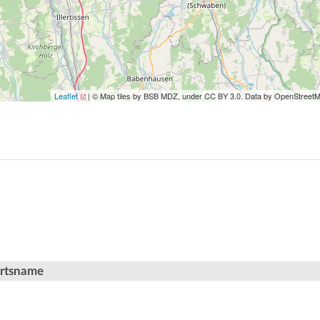
Leaflet
| © Map tiles by BSB MDZ, under CC BY 3.0. Data by OpenStreet
Ortsname