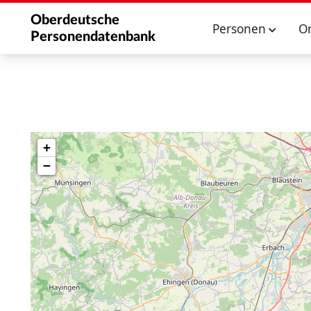
Oberdeutsche
Personen
O
Personendatenbank
+
−