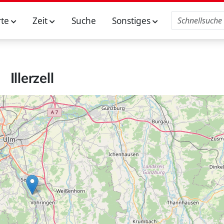
rte
Zeit
Suche
Sonstiges
Illerzell