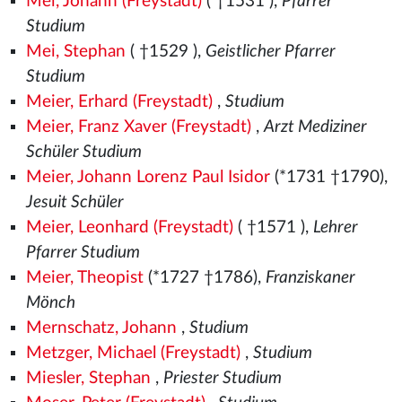
Mei, Johann (Freystadt)
( †1531
),
Pfarrer
Studium
Mei, Stephan
( †1529
),
Geistlicher Pfarrer
Studium
Meier, Erhard (Freystadt)
,
Studium
Meier, Franz Xaver (Freystadt)
,
Arzt Mediziner
Schüler Studium
Meier, Johann Lorenz Paul Isidor
(*1731 †1790),
Jesuit Schüler
Meier, Leonhard (Freystadt)
( †1571
),
Lehrer
Pfarrer Studium
Meier, Theopist
(*1727 †1786),
Franziskaner
Mönch
Mernschatz, Johann
,
Studium
Metzger, Michael (Freystadt)
,
Studium
Miesler, Stephan
,
Priester Studium