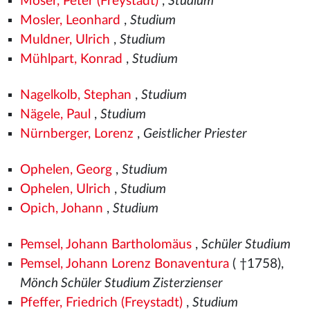
Moser, Peter (Freystadt)
,
Studium
Mosler, Leonhard
,
Studium
Muldner, Ulrich
,
Studium
Mühlpart, Konrad
,
Studium
Nagelkolb, Stephan
,
Studium
Nägele, Paul
,
Studium
Nürnberger, Lorenz
,
Geistlicher Priester
Ophelen, Georg
,
Studium
Ophelen, Ulrich
,
Studium
Opich, Johann
,
Studium
Pemsel, Johann Bartholomäus
,
Schüler Studium
Pemsel, Johann Lorenz Bonaventura
( †1758),
Mönch Schüler Studium Zisterzienser
Pfeffer, Friedrich (Freystadt)
,
Studium