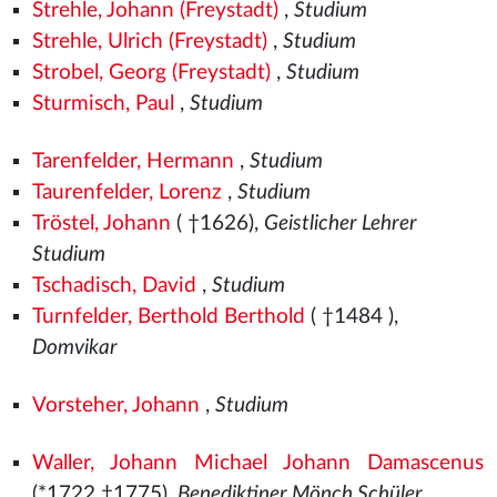
Strehle, Johann (Freystadt)
,
Studium
Strehle, Ulrich (Freystadt)
,
Studium
Strobel, Georg (Freystadt)
,
Studium
Sturmisch, Paul
,
Studium
Tarenfelder, Hermann
,
Studium
Taurenfelder, Lorenz
,
Studium
Tröstel, Johann
( †1626),
Geistlicher Lehrer
Studium
Tschadisch, David
,
Studium
Turnfelder, Berthold Berthold
( †1484
),
Domvikar
Vorsteher, Johann
,
Studium
Waller, Johann Michael Johann Damascenus
(*1722 †1775),
Benediktiner Mönch Schüler