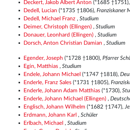
Deckert, Jakob Albert Anton
(*1685 †1751)
Dedell, Lucian
(*1735 †1806),
Franziskaner
Dedell, Michael Franz
,
Studium
Deimer, Christoph (Ellingen)
,
Studium
Donauer, Leonhard (Ellingen)
,
Studium
Dorsch, Anton Christian Damian
,
Studium
Egender, Joseph
(*1728 †1800),
Pfarrer Sch
Egin, Matthias
,
Studium
Endele, Johann Michael
(*1747 †1818),
Deut
Enderle, Franz Sales
(*1731 †1805),
Franzis
Enderle, Johann Adam Matthias
(*1730),
St
Enderle, Johann Michael (Ellingen)
,
Deutscho
Englisch, Johann Wilhelm
(*1682 †1747),
Je
Erdmann, Johann Karl
,
Schüler
Erlbach, Michael
,
Studium