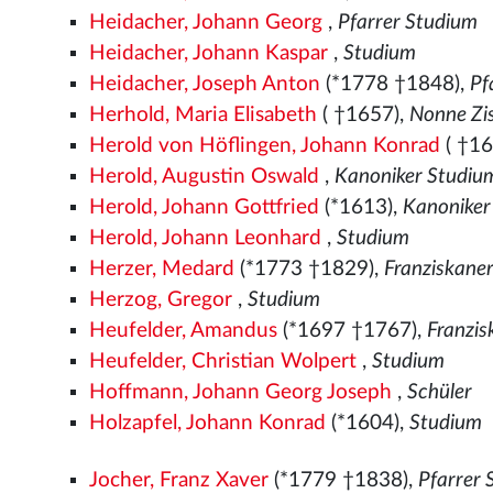
Heidacher, Johann Georg
,
Pfarrer Studium
Heidacher, Johann Kaspar
,
Studium
Heidacher, Joseph Anton
(*1778 †1848),
Pf
Herhold, Maria Elisabeth
( †1657),
Nonne Zis
Herold von Höflingen, Johann Konrad
( †16
Herold, Augustin Oswald
,
Kanoniker Studiu
Herold, Johann Gottfried
(*1613),
Kanoniker
Herold, Johann Leonhard
,
Studium
Herzer, Medard
(*1773 †1829),
Franziskane
Herzog, Gregor
,
Studium
Heufelder, Amandus
(*1697 †1767),
Franzi
Heufelder, Christian Wolpert
,
Studium
Hoffmann, Johann Georg Joseph
,
Schüler
Holzapfel, Johann Konrad
(*1604),
Studium
Jocher, Franz Xaver
(*1779 †1838),
Pfarrer