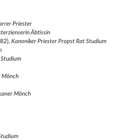
arrer Priester
terzienserin Äbtissin
82),
Kanoniker Priester Propst Rat Studium
m
 Studium
r Mönch
skaner Mönch
 Studium