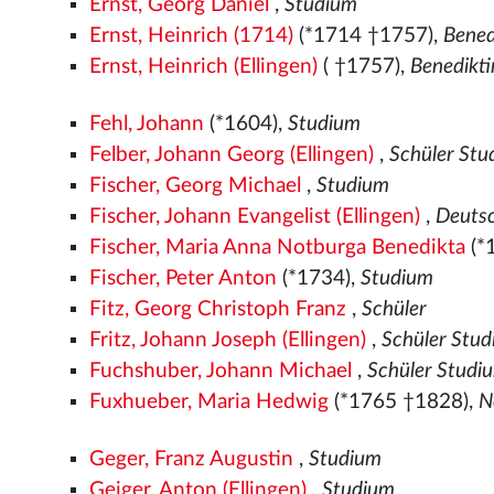
Ernst, Georg Daniel
,
Studium
Ernst, Heinrich (1714)
(*1714 †1757),
Bened
Ernst, Heinrich (Ellingen)
( †1757),
Benedikt
Fehl, Johann
(*1604),
Studium
Felber, Johann Georg (Ellingen)
,
Schüler St
Fischer, Georg Michael
,
Studium
Fischer, Johann Evangelist (Ellingen)
,
Deutsc
Fischer, Maria Anna Notburga Benedikta
(*
Fischer, Peter Anton
(*1734),
Studium
Fitz, Georg Christoph Franz
,
Schüler
Fritz, Johann Joseph (Ellingen)
,
Schüler Stu
Fuchshuber, Johann Michael
,
Schüler Studi
Fuxhueber, Maria Hedwig
(*1765 †1828),
N
Geger, Franz Augustin
,
Studium
Geiger, Anton (Ellingen)
,
Studium