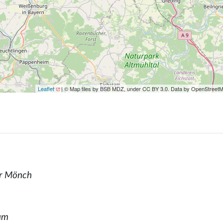
Leaflet
| © Map tiles by BSB MDZ, under CC BY 3.0. Data by OpenStreet
er Mönch
ium