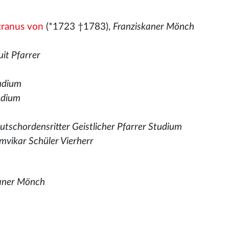
tranus von
(*1723 †1783),
Franziskaner Mönch
uit Pfarrer
tudium
udium
utschordensritter Geistlicher Pfarrer Studium
mvikar Schüler Vierherr
kaner Mönch