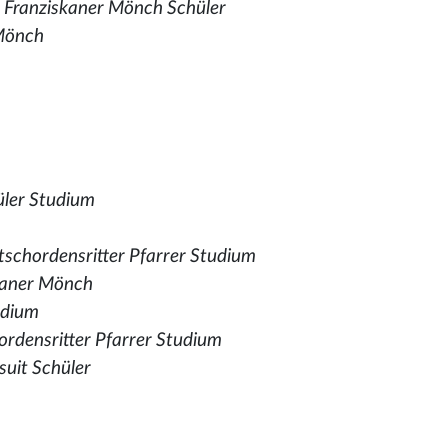
,
Franziskaner Mönch Schüler
 Mönch
üler Studium
schordensritter Pfarrer Studium
kaner Mönch
udium
rdensritter Pfarrer Studium
suit Schüler