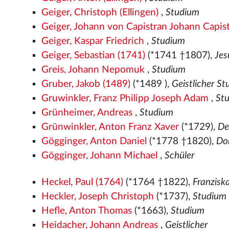
Geiger, Christoph (Ellingen)
,
Studium
Geiger, Johann von Capistran Johann Capis
Geiger, Kaspar Friedrich
,
Studium
Geiger, Sebastian (1741)
(*1741 †1807),
Jes
Greis, Johann Nepomuk
,
Studium
Gruber, Jakob (1489)
(*1489
),
Geistlicher S
Gruwinkler, Franz Philipp Joseph Adam
,
St
Grünheimer, Andreas
,
Studium
Grünwinkler, Anton Franz Xaver
(*1729),
De
Gögginger, Anton Daniel
(*1778 †1820),
Do
Gögginger, Johann Michael
,
Schüler
Heckel, Paul (1764)
(*1764 †1822),
Franzis
Heckler, Joseph Christoph
(*1737),
Studium
Hefle, Anton Thomas
(*1663),
Studium
Heidacher, Johann Andreas
,
Geistlicher