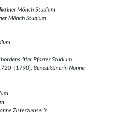
iktiner Mönch Studium
iner Mönch Studium
udium
hordensritter Pfarrer Studium
1720 †1790),
Benediktinerin Nonne
dium
um
onne Zisterzienserin