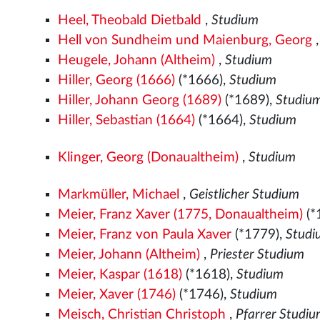
Heel, Theobald Dietbald
,
Studium
Hell von Sundheim und Maienburg, Georg
Heugele, Johann (Altheim)
,
Studium
Hiller, Georg (1666)
(*1666),
Studium
Hiller, Johann Georg (1689)
(*1689),
Studiu
Hiller, Sebastian (1664)
(*1664),
Studium
Klinger, Georg (Donaualtheim)
,
Studium
Markmüller, Michael
,
Geistlicher Studium
Meier, Franz Xaver (1775, Donaualtheim)
(*
Meier, Franz von Paula Xaver
(*1779),
Studi
Meier, Johann (Altheim)
,
Priester Studium
Meier, Kaspar (1618)
(*1618),
Studium
Meier, Xaver (1746)
(*1746),
Studium
Meisch, Christian Christoph
,
Pfarrer Studi