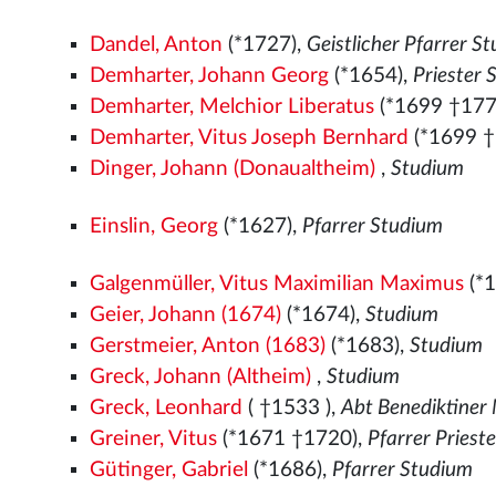
Dandel, Anton
(*1727),
Geistlicher Pfarrer S
Demharter, Johann Georg
(*1654),
Priester 
Demharter, Melchior Liberatus
(*1699 †177
Demharter, Vitus Joseph Bernhard
(*1699 †
Dinger, Johann (Donaualtheim)
,
Studium
Einslin, Georg
(*1627),
Pfarrer Studium
Galgenmüller, Vitus Maximilian Maximus
(*
Geier, Johann (1674)
(*1674),
Studium
Gerstmeier, Anton (1683)
(*1683),
Studium
Greck, Johann (Altheim)
,
Studium
Greck, Leonhard
( †1533
),
Abt Benediktiner
Greiner, Vitus
(*1671 †1720),
Pfarrer Priest
Gütinger, Gabriel
(*1686),
Pfarrer Studium