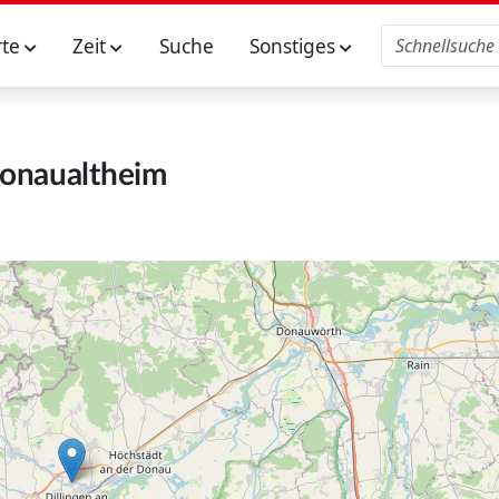
rte
Zeit
Suche
Sonstiges
onaualtheim