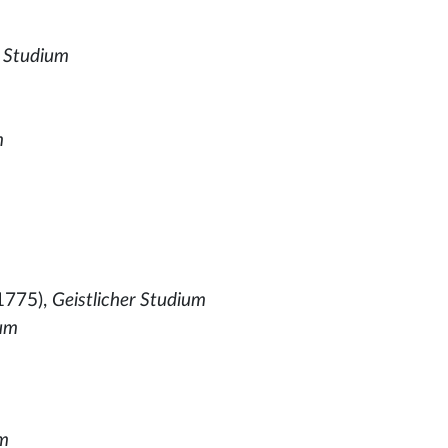
,
Studium
m
1775),
Geistlicher Studium
um
um