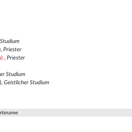
 Studium
),
Priester
m)
,
Priester
rer Studium
),
Geistlicher Studium
Ortsname