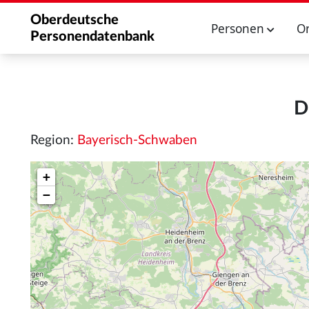
Oberdeutsche
Personen
O
Personendatenbank
D
Region:
Bayerisch-Schwaben
+
−