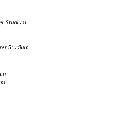
ter Studium
rer Studium
ium
ium