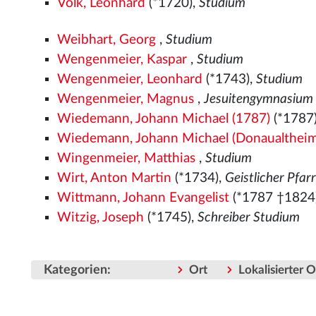
Völk, Leonhard
(*1720),
Studium
Weibhart, Georg
,
Studium
Wengenmeier, Kaspar
,
Studium
Wengenmeier, Leonhard
(*1743),
Studium
Wengenmeier, Magnus
,
Jesuitengymnasium
Wiedemann, Johann Michael (1787)
(*1787
Wiedemann, Johann Michael (Donaualthei
Wingenmeier, Matthias
,
Studium
Wirt, Anton Martin
(*1734),
Geistlicher Pfar
Wittmann, Johann Evangelist
(*1787 †1824
Witzig, Joseph
(*1745),
Schreiber Studium
Kategorien
:
Ort
Lokalisierter 