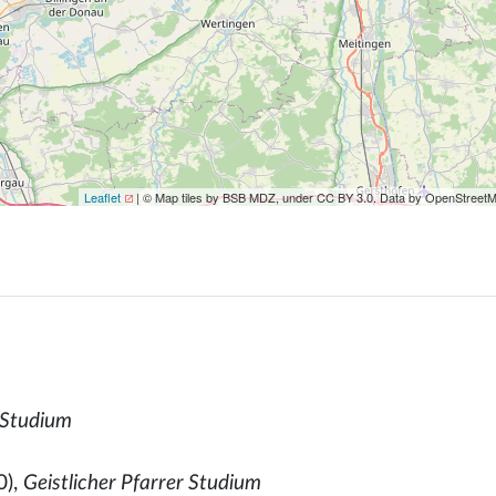
Leaflet
| © Map tiles by BSB MDZ, under CC BY 3.0. Data by OpenStreet
 Studium
0),
Geistlicher Pfarrer Studium