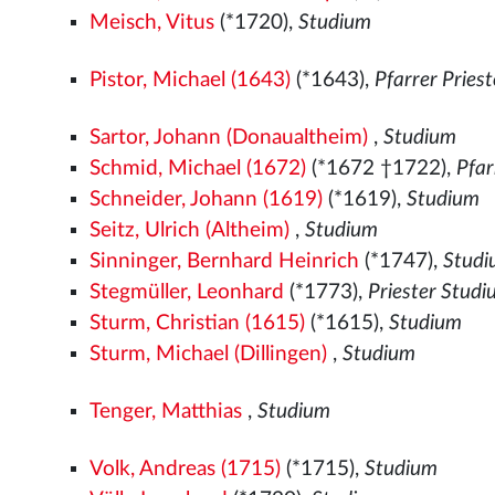
Meisch, Vitus
(*1720),
Studium
Pistor, Michael (1643)
(*1643),
Pfarrer Pries
Sartor, Johann (Donaualtheim)
,
Studium
Schmid, Michael (1672)
(*1672 †1722),
Pfar
Schneider, Johann (1619)
(*1619),
Studium
Seitz, Ulrich (Altheim)
,
Studium
Sinninger, Bernhard Heinrich
(*1747),
Stud
Stegmüller, Leonhard
(*1773),
Priester Stud
Sturm, Christian (1615)
(*1615),
Studium
Sturm, Michael (Dillingen)
,
Studium
Tenger, Matthias
,
Studium
Volk, Andreas (1715)
(*1715),
Studium