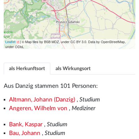
Leaflet
| © Map tiles by BSB MDZ, under CC BY 3.0. Data by OpenStreetMap,
under ODbL
als Herkunftsort
als Wirkungsort
Aus Danzig stammen 101 Personen:
Altmann, Johann (Danzig)
,
Studium
Angeren, Wilhelm von
,
Mediziner
Bank, Kaspar
,
Studium
Bau, Johann
,
Studium