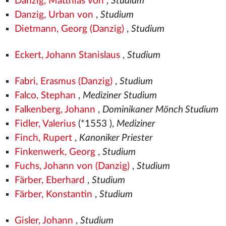
Danzig, Matthias von
,
Studium
Danzig, Urban von
,
Studium
Dietmann, Georg (Danzig)
,
Studium
Eckert, Johann Stanislaus
,
Studium
Fabri, Erasmus (Danzig)
,
Studium
Falco, Stephan
,
Mediziner Studium
Falkenberg, Johann
,
Dominikaner Mönch Studium
Fidler, Valerius
(*1553
),
Mediziner
Finch, Rupert
,
Kanoniker Priester
Finkenwerk, Georg
,
Studium
Fuchs, Johann von (Danzig)
,
Studium
Färber, Eberhard
,
Studium
Färber, Konstantin
,
Studium
Gisler, Johann
,
Studium