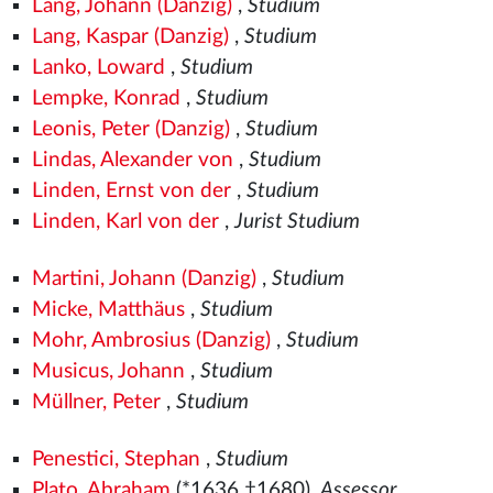
Lang, Johann (Danzig)
,
Studium
Lang, Kaspar (Danzig)
,
Studium
Lanko, Loward
,
Studium
Lempke, Konrad
,
Studium
Leonis, Peter (Danzig)
,
Studium
Lindas, Alexander von
,
Studium
Linden, Ernst von der
,
Studium
Linden, Karl von der
,
Jurist Studium
Martini, Johann (Danzig)
,
Studium
Micke, Matthäus
,
Studium
Mohr, Ambrosius (Danzig)
,
Studium
Musicus, Johann
,
Studium
Müllner, Peter
,
Studium
Penestici, Stephan
,
Studium
Plato, Abraham
(*1636 †1680),
Assessor