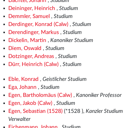
Dachtel, Johann
,
Studium
Deininger, Heinrich
,
Studium
Demmler, Samuel
,
Studium
Derdinger, Konrad (Calw)
,
Studium
Derendinger, Markus
,
Studium
Dickelin, Martin
,
Kanoniker Studium
Diem, Oswald
,
Studium
Dotzinger, Andreas
,
Studium
Dürr, Heinrich (Calw)
,
Studium
Eble, Konrad
,
Geistlicher Studium
Ega, Johann
,
Studium
Egen, Bartholomäus (Calw)
,
Kanoniker Professor
Egen, Jakob (Calw)
,
Studium
Egen, Sebastian (1528)
(*1528
),
Kanzler Studium
Verwalter
Eichenmann, Johann
,
Studium