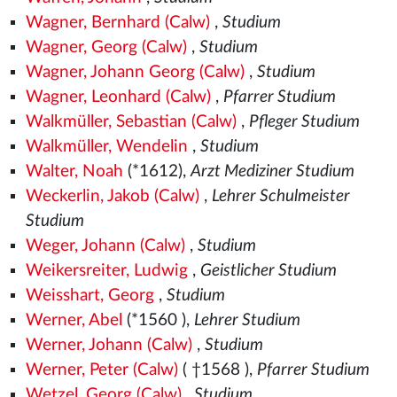
Wagner, Bernhard (Calw)
,
Studium
Wagner, Georg (Calw)
,
Studium
Wagner, Johann Georg (Calw)
,
Studium
Wagner, Leonhard (Calw)
,
Pfarrer Studium
Walkmüller, Sebastian (Calw)
,
Pfleger Studium
Walkmüller, Wendelin
,
Studium
Walter, Noah
(*1612),
Arzt Mediziner Studium
Weckerlin, Jakob (Calw)
,
Lehrer Schulmeister
Studium
Weger, Johann (Calw)
,
Studium
Weikersreiter, Ludwig
,
Geistlicher Studium
Weisshart, Georg
,
Studium
Werner, Abel
(*1560
),
Lehrer Studium
Werner, Johann (Calw)
,
Studium
Werner, Peter (Calw)
( †1568
),
Pfarrer Studium
Wetzel, Georg (Calw)
,
Studium