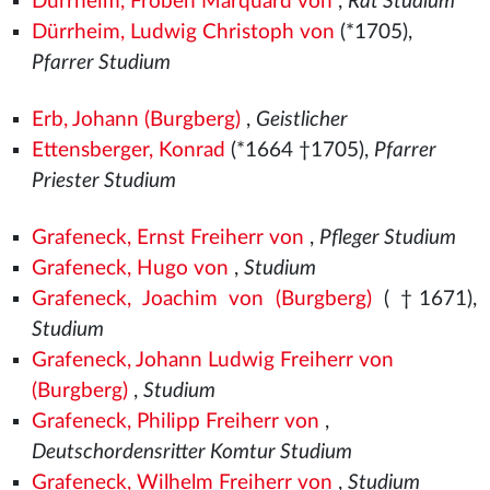
Dürrheim, Froben Marquard von
,
Rat Studium
Dürrheim, Ludwig Christoph von
(*1705),
Pfarrer Studium
Erb, Johann (Burgberg)
,
Geistlicher
Ettensberger, Konrad
(*1664 †1705),
Pfarrer
Priester Studium
Grafeneck, Ernst Freiherr von
,
Pfleger Studium
Grafeneck, Hugo von
,
Studium
Grafeneck, Joachim von (Burgberg)
( †1671),
Studium
Grafeneck, Johann Ludwig Freiherr von
(Burgberg)
,
Studium
Grafeneck, Philipp Freiherr von
,
Deutschordensritter Komtur Studium
Grafeneck, Wilhelm Freiherr von
,
Studium