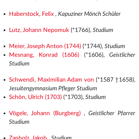
Haberstock, Felix
,
Kapuziner Mönch Schüler
Lutz, Johann Nepomuk
(*1766),
Studium
Meier, Joseph Anton (1744)
(*1744),
Studium
Mesnang, Konrad (1606)
(*1606),
Geistlicher
Studium
Schwendi, Maximilian Adam von
(*1587 †1658),
Jesuitengymnasium Pfleger Studium
Schön, Ulrich (1703)
(*1703),
Studium
Vögele, Johann (Burgberg)
,
Geistlicher Pfarrer
Studium
Zanholz, Jakob
,
Studium