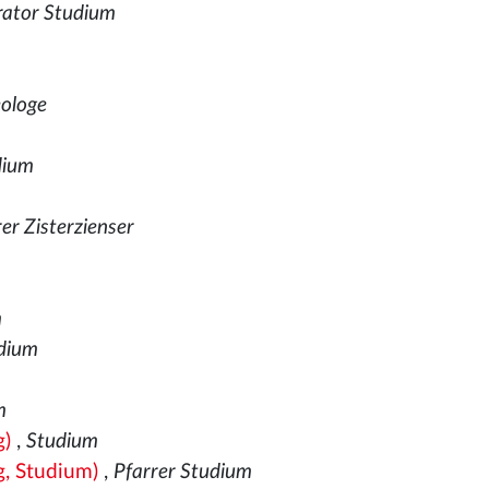
rator Studium
ologe
dium
er Zisterzienser
m
dium
m
g)
,
Studium
, Studium)
,
Pfarrer Studium