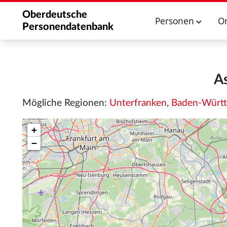
Oberdeutsche
Personen
O
Personendatenbank
A
Mögliche Regionen:
Unterfranken
,
Baden-Würt
+
−