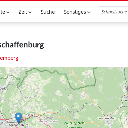
rte
Zeit
Suche
Sonstiges
schaffenburg
temberg