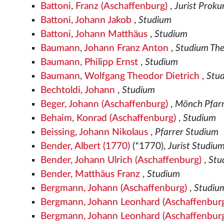
Battoni, Franz (Aschaffenburg)
,
Jurist Proku
Battoni, Johann Jakob
,
Studium
Battoni, Johann Matthäus
,
Studium
Baumann, Johann Franz Anton
,
Studium The
Baumann, Philipp Ernst
,
Studium
Baumann, Wolfgang Theodor Dietrich
,
Stu
Bechtoldi, Johann
,
Studium
Beger, Johann (Aschaffenburg)
,
Mönch Pfarr
Behaim, Konrad (Aschaffenburg)
,
Studium
Beissing, Johann Nikolaus
,
Pfarrer Studium
Bender, Albert (1770)
(*1770),
Jurist Studiu
Bender, Johann Ulrich (Aschaffenburg)
,
Stu
Bender, Matthäus Franz
,
Studium
Bergmann, Johann (Aschaffenburg)
,
Studiu
Bergmann, Johann Leonhard (Aschaffenbur
Bergmann, Johann Leonhard (Aschaffenburg