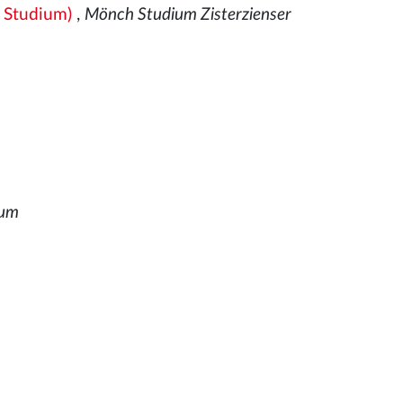
 Studium)
,
Mönch Studium Zisterzienser
m
ium