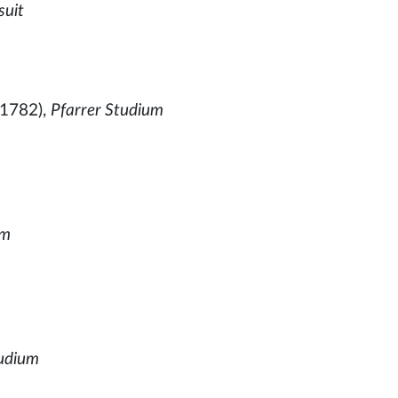
suit
1782),
Pfarrer Studium
um
tudium