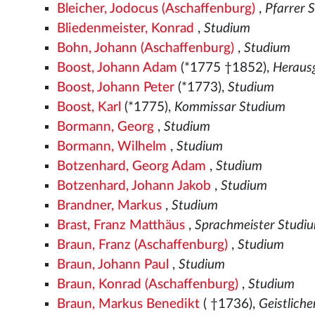
Bleicher, Jodocus (Aschaffenburg)
,
Pfarrer 
Bliedenmeister, Konrad
,
Studium
Bohn, Johann (Aschaffenburg)
,
Studium
Boost, Johann Adam
(*1775 †1852),
Herausg
Boost, Johann Peter
(*1773),
Studium
Boost, Karl
(*1775),
Kommissar Studium
Bormann, Georg
,
Studium
Bormann, Wilhelm
,
Studium
Botzenhard, Georg Adam
,
Studium
Botzenhard, Johann Jakob
,
Studium
Brandner, Markus
,
Studium
Brast, Franz Matthäus
,
Sprachmeister Studi
Braun, Franz (Aschaffenburg)
,
Studium
Braun, Johann Paul
,
Studium
Braun, Konrad (Aschaffenburg)
,
Studium
Braun, Markus Benedikt
( †1736),
Geistlich