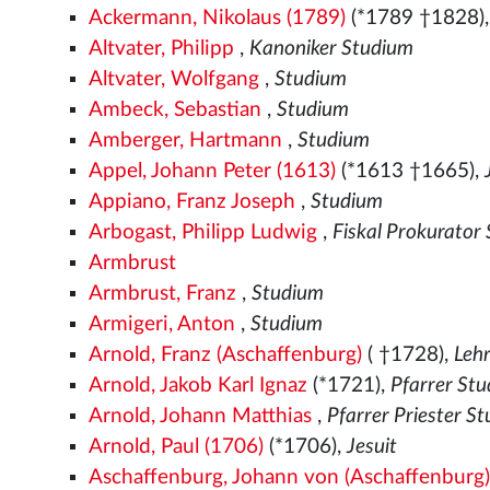
Ackermann, Nikolaus (1789)
(*1789 †1828)
Altvater, Philipp
,
Kanoniker Studium
Altvater, Wolfgang
,
Studium
Ambeck, Sebastian
,
Studium
Amberger, Hartmann
,
Studium
Appel, Johann Peter (1613)
(*1613 †1665),
Appiano, Franz Joseph
,
Studium
Arbogast, Philipp Ludwig
,
Fiskal Prokurator
Armbrust
Armbrust, Franz
,
Studium
Armigeri, Anton
,
Studium
Arnold, Franz (Aschaffenburg)
( †1728),
Leh
Arnold, Jakob Karl Ignaz
(*1721),
Pfarrer St
Arnold, Johann Matthias
,
Pfarrer Priester S
Arnold, Paul (1706)
(*1706),
Jesuit
Aschaffenburg, Johann von (Aschaffenburg