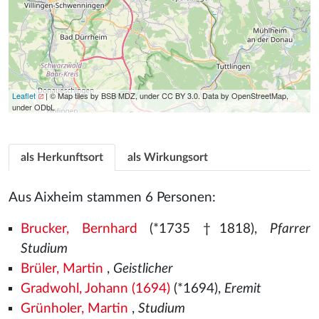
Leaflet
| © Map tiles by BSB MDZ, under CC BY 3.0. Data by OpenStreetMap,
under ODbL
als Herkunftsort
als Wirkungsort
Aus Aixheim stammen 6 Personen:
Brucker, Bernhard
(*1735 †1818),
Pfarrer
Studium
Brüler, Martin
,
Geistlicher
Gradwohl, Johann (1694)
(*1694),
Eremit
Grünholer, Martin
,
Studium