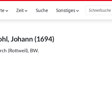
rte
Zeit
Suche
Sonstiges
hl, Johann (1694)
rch (Rottweil), BW.