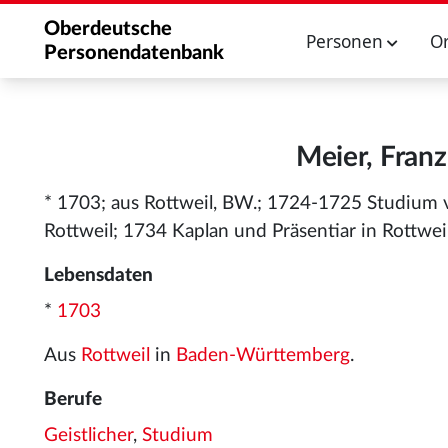
Oberdeutsche
Personen
O
Personendatenbank
Meier, Franz
* 1703; aus Rottweil, BW.; 1724-1725 Studiu
Rottweil; 1734 Kaplan und Präsentiar in Rottweil
Lebensdaten
*
1703
Aus
Rottweil
in
Baden-Württemberg
.
Berufe
Geistlicher
,
Studium