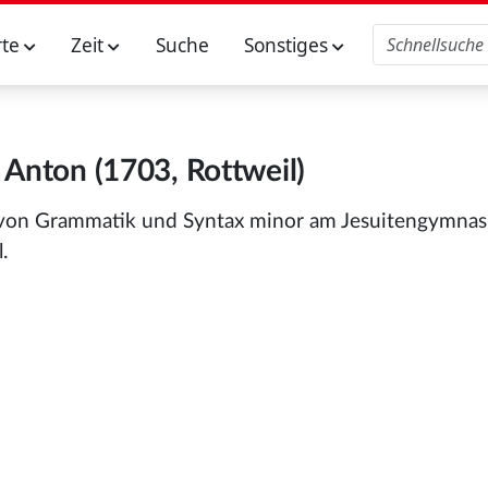
rte
Zeit
Suche
Sonstiges
 Anton (1703, Rottweil)
m von Grammatik und Syntax minor am Jesuitengymna
.