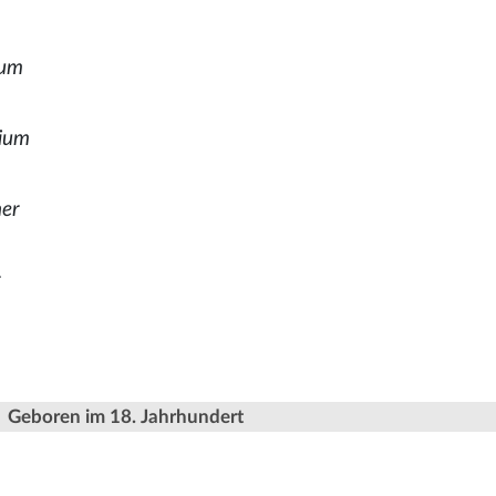
ium
dium
m
her
r
Geboren im 18. Jahrhundert