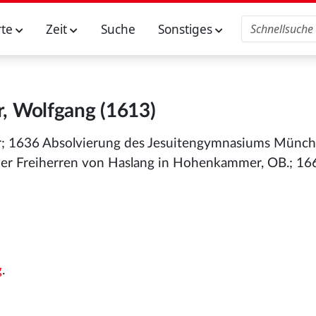
rte
Zeit
Suche
Sonstiges
, Wolfgang (1613)
ner; 1636 Absolvierung des Jesuitengymnasiums Münc
 der Freiherren von Haslang in Hohenkammer, OB.; 1
g
.