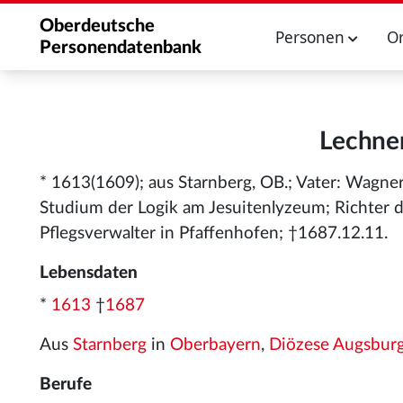
Oberdeutsche
Personen
O
Personendatenbank
Lechner
* 1613(1609); aus Starnberg, OB.; Vater: Wag
Studium der Logik am Jesuitenlyzeum; Richter
Pflegsverwalter in Pfaffenhofen; †1687.12.11.
Lebensdaten
*
1613
†
1687
Aus
Starnberg
in
Oberbayern
,
Diözese Augsbur
Berufe