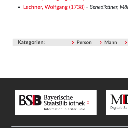
Lechner, Wolfgang (1738)
-
Benediktiner, M
Kategorien
:
Person
Mann
Digitale 