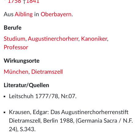
*
1758
†
1841
Aus
Aibling
in
Oberbayern
.
Berufe
Studium
,
Augustinerchorherr
,
Kanoniker
,
Professor
Wirkungsorte
München
,
Dietramszell
Literatur/Quellen
Leitschuh 1777/78, Nr.07.
Krausen, Edgar: Das Augustinerchorherrenstift
Dietramszell, Berlin 1988, (Germania Sacra / N.F.
24), S.343.