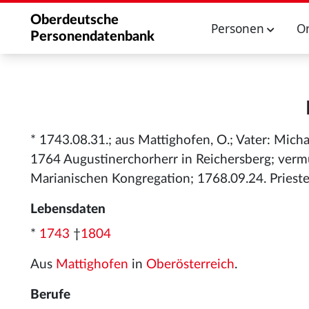
Oberdeutsche
Personen
O
Personendatenbank
* 1743.08.31.; aus Mattighofen, O.; Vater: Mich
1764 Augustinerchorherr in Reichersberg; vermu
Marianischen Kongregation; 1768.09.24. Priest
Lebensdaten
*
1743
†
1804
Aus
Mattighofen
in
Oberösterreich
.
Berufe