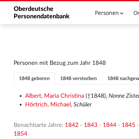
Oberdeutsche
Personen
O
Personendatenbank
Personen mit Bezug zum Jahr 1848
1848 geboren
1848 verstorben
1848 nachgew
Albert, Maria Christina
(†1848),
Nonne Ziste
Hörtrich, Michael
,
Schüler
Benachbarte Jahre:
1842
-
1843
-
1844
-
1845
1854