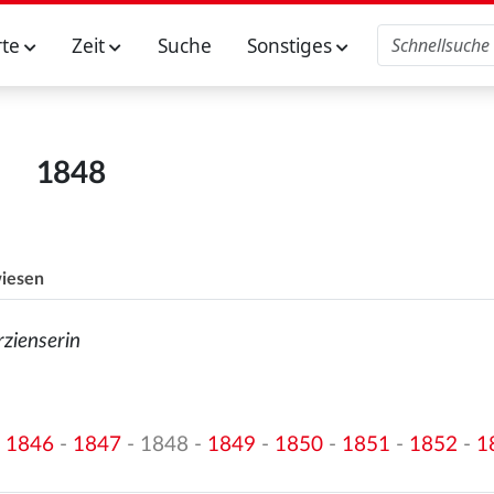
rte
Zeit
Suche
Sonstiges
1848
iesen
rzienserin
-
1846
-
1847
- 1848 -
1849
-
1850
-
1851
-
1852
-
1