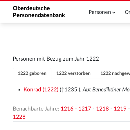
Oberdeutsche
Personen
O
Personendatenbank
Personen mit Bezug zum Jahr 1222
1222 geboren
1222 verstorben
1222 nachgew
Konrad (1222)
(†1235
),
Abt Benediktiner M
Benachbarte Jahre:
1216
-
1217
-
1218
-
1219
1228