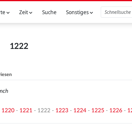
rte
Zeit
Suche
Sonstiges
1222
iesen
önch
-
1220
-
1221
- 1222 -
1223
-
1224
-
1225
-
1226
-
1