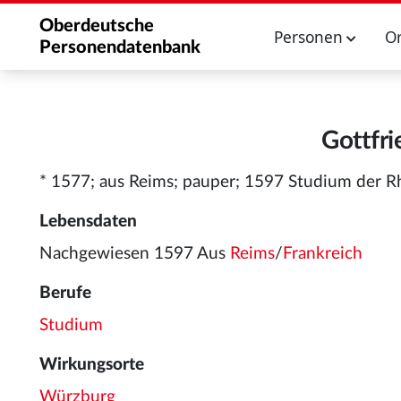
Oberdeutsche
Personen
O
Personendatenbank
Gottfri
* 1577; aus Reims; pauper; 1597 Studium der R
Lebensdaten
Nachgewiesen 1597 Aus
Reims
/
Frankreich
Berufe
Studium
Wirkungsorte
Würzburg