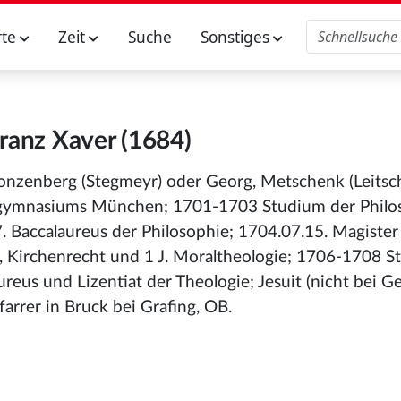
rte
Zeit
Suche
Sonstiges
Franz Xaver (1684)
 Konzenberg (Stegmeyr) oder Georg, Metschenk (Leitsc
ngymnasiums München; 1701-1703 Studium der Philos
. Baccalaureus der Philosophie; 1704.07.15. Magister
 Kirchenrecht und 1 J. Moraltheologie; 1706-1708 
reus und Lizentiat der Theologie; Jesuit (nicht bei Ger
farrer in Bruck bei Grafing, OB.