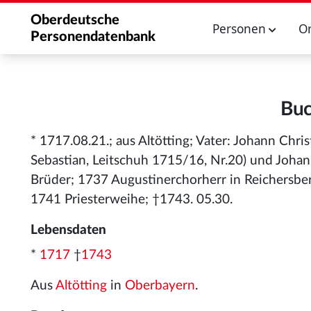
Oberdeutsche
Personen
O
Personendatenbank
Buc
* 1717.08.21.; aus Altötting; Vater: Johann Chr
Sebastian, Leitschuh 1715/16, Nr.20) und Johan
Brüder; 1737 Augustinerchorherr in Reichersberg
1741 Priesterweihe; †1743. 05.30.
Lebensdaten
*
1717
†
1743
Aus
Altötting
in
Oberbayern
.