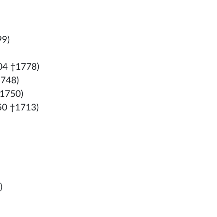
99)
04 †1778)
1748)
1750)
50 †1713)
)