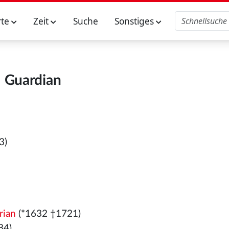
rte
Zeit
Suche
Sonstiges
Guardian
3)
)
rian
(*1632 †1721)
84)