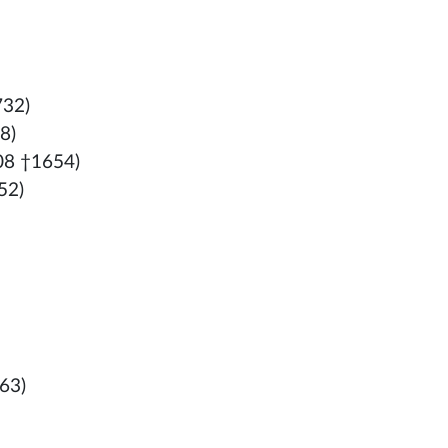
732)
8)
08 †1654)
52)
63)