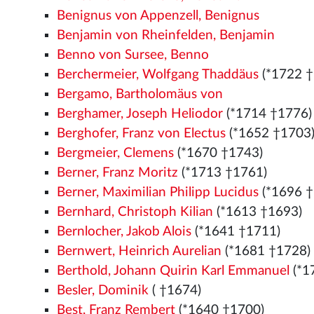
Benignus von Appenzell, Benignus
Benjamin von Rheinfelden, Benjamin
Benno von Sursee, Benno
Berchermeier, Wolfgang Thaddäus
(*1722 †
Bergamo, Bartholomäus von
Berghamer, Joseph Heliodor
(*1714 †1776)
Berghofer, Franz von Electus
(*1652 †1703
Bergmeier, Clemens
(*1670 †1743)
Berner, Franz Moritz
(*1713 †1761)
Berner, Maximilian Philipp Lucidus
(*1696 †
Bernhard, Christoph Kilian
(*1613 †1693)
Bernlocher, Jakob Alois
(*1641 †1711)
Bernwert, Heinrich Aurelian
(*1681 †1728)
Berthold, Johann Quirin Karl Emmanuel
(*1
Besler, Dominik
( †1674)
Best, Franz Rembert
(*1640 †1700)