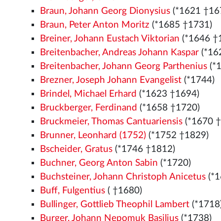
Braun, Johann Georg Dionysius
(*1621 †16
Braun, Peter Anton Moritz
(*1685 †1731)
Breiner, Johann Eustach Viktorian
(*1646 †
Breitenbacher, Andreas Johann Kaspar
(*16
Breitenbacher, Johann Georg Parthenius
(*
Brezner, Joseph Johann Evangelist
(*1744)
Brindel, Michael Erhard
(*1623 †1694)
Bruckberger, Ferdinand
(*1658 †1720)
Bruckmeier, Thomas Cantuariensis
(*1670 
Brunner, Leonhard (1752)
(*1752 †1829)
Bscheider, Gratus
(*1746 †1812)
Buchner, Georg Anton Sabin
(*1720)
Buchsteiner, Johann Christoph Anicetus
(*1
Buff, Fulgentius
( †1680)
Bullinger, Gottlieb Theophil Lambert
(*1718
Burger, Johann Nepomuk Basilius
(*1738)