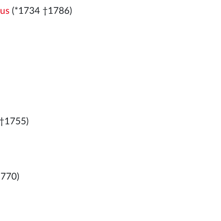
ius
(*1734 †1786)
†1755)
1770)