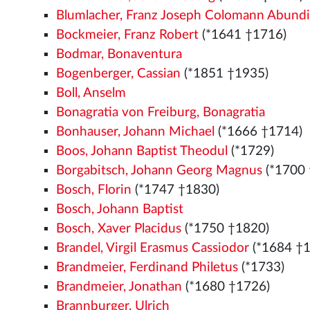
Blumlacher, Franz Joseph Colomann Abund
Bockmeier, Franz Robert
(*1641 †1716)
Bodmar, Bonaventura
Bogenberger, Cassian
(*1851 †1935)
Boll, Anselm
Bonagratia von Freiburg, Bonagratia
Bonhauser, Johann Michael
(*1666 †1714)
Boos, Johann Baptist Theodul
(*1729)
Borgabitsch, Johann Georg Magnus
(*1700 
Bosch, Florin
(*1747 †1830)
Bosch, Johann Baptist
Bosch, Xaver Placidus
(*1750 †1820)
Brandel, Virgil Erasmus Cassiodor
(*1684 †
Brandmeier, Ferdinand Philetus
(*1733)
Brandmeier, Jonathan
(*1680 †1726)
Brannburger, Ulrich