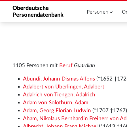
Oberdeutsche
Personen
O
Personendatenbank
1105 Personen mit
Beruf
Guardian
Abundi, Johann Dismas Alfons
(*1652 †172
Adalbert von Überlingen, Adalbert
Adalrich von Tiengen, Adalrich
Adam von Solothurn, Adam
Adam, Georg Florian Ludwin
(*1707 †1767
Aham, Nikolaus Bernhardin Freiherr von Ad
Albrecht, Johann Franz Michael
(*1613 †16