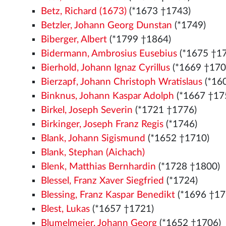
Betz, Richard (1673)
(*1673 †1743)
Betzler, Johann Georg Dunstan
(*1749)
Biberger, Albert
(*1799 †1864)
Bidermann, Ambrosius Eusebius
(*1675 †1
Bierhold, Johann Ignaz Cyrillus
(*1669 †170
Bierzapf, Johann Christoph Wratislaus
(*16
Binknus, Johann Kaspar Adolph
(*1667 †17
Birkel, Joseph Severin
(*1721 †1776)
Birkinger, Joseph Franz Regis
(*1746)
Blank, Johann Sigismund
(*1652 †1710)
Blank, Stephan (Aichach)
Blenk, Matthias Bernhardin
(*1728 †1800)
Blessel, Franz Xaver Siegfried
(*1724)
Blessing, Franz Kaspar Benedikt
(*1696 †17
Blest, Lukas
(*1657 †1721)
Blumelmeier, Johann Georg
(*1652 †1706)