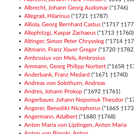
Albrecht, Johann Georg Audomar
(*1746)
Allegrad, Hilarinus
(*1721 †1787)
Alliola, Georg Bernhard Castus
(*1717 †177
Allophitzgi, Kaspar Zachaeus
(*1713 †1760)
Altinger, Simon Peter Chrysolog
(*1714 †17
Altmann, Franz Xaver Gregor
(*1720 †1782
Ambrosius von Mels, Ambrosius
Ammann, Georg Philipp Norbert
(*1658 †1
Anderbank, Franz Medard
(*1671 †1740)
Andreas von Solothurn, Andreas
Andres, Johann Prokop
(*1692 †1761)
Angerbauer, Johann Nepomuk Theodor
(*1
Angerer, Benedikt Nicephorus
(*1665 †173
Angermann, Adalbert
(*1680 †1768)
Anton Maria von Liptingen, Anton Maria
Anton von Bissolo, Anton