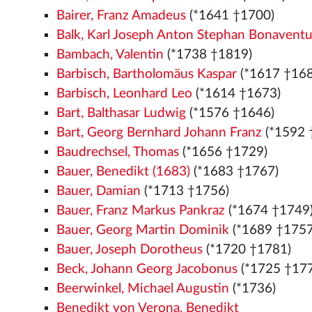
Bairer, Franz Amadeus
(*1641 †1700)
Balk, Karl Joseph Anton Stephan Bonaventu
Bambach, Valentin
(*1738 †1819)
Barbisch, Bartholomäus Kaspar
(*1617 †168
Barbisch, Leonhard Leo
(*1614 †1673)
Bart, Balthasar Ludwig
(*1576
†1646)
Bart, Georg Bernhard Johann Franz
(*1592 
Baudrechsel, Thomas
(*1656 †1729)
Bauer, Benedikt (1683)
(*1683 †1767)
Bauer, Damian
(*1713 †1756)
Bauer, Franz Markus Pankraz
(*1674 †1749
Bauer, Georg Martin Dominik
(*1689 †1757
Bauer, Joseph Dorotheus
(*1720 †1781)
Beck, Johann Georg Jacobonus
(*1725 †17
Beerwinkel, Michael Augustin
(*1736)
Benedikt von Verona, Benedikt