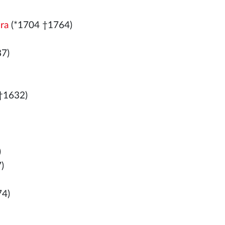
ra
(*1704 †1764)
7)
†1632)
)
)
74)