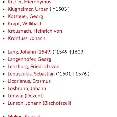
Kitzler, Hieronymus
Klugheimer, Urban
( †1503
)
Kotzauer, Georg
Krapf, Willibald
Kreuznach, Heinrich von
Kronfuss, Johann
Lang, Johann (1549)
(*1549
†1609)
Langenhofer, Georg
Lenzburg, Friedrich von
Lepusculus, Sebastian
(*1501
†1576
)
Licorianus, Erasmus
Losbrunn, Johann
Ludwig (Dozent)
Lunson, Johann (Bischofszell)
Melius, Konrad