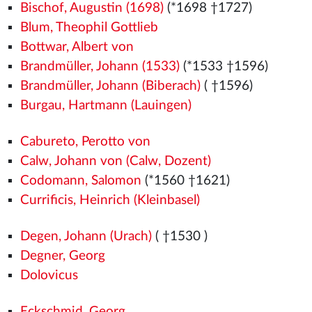
Bischof, Augustin (1698)
(*1698 †1727)
Blum, Theophil Gottlieb
Bottwar, Albert von
Brandmüller, Johann (1533)
(*1533
†1596)
Brandmüller, Johann (Biberach)
( †1596)
Burgau, Hartmann (Lauingen)
Cabureto, Perotto von
Calw, Johann von (Calw, Dozent)
Codomann, Salomon
(*1560
†1621)
Currificis, Heinrich (Kleinbasel)
Degen, Johann (Urach)
( †1530
)
Degner, Georg
Dolovicus
Eckschmid, Georg