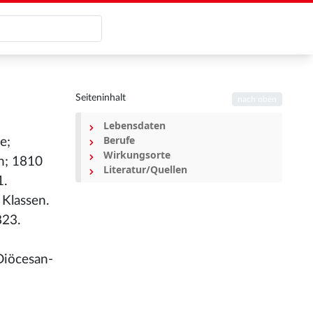
Seiteninhalt
nach oben
Lebensdaten
Berufe
e;
Wirkungsorte
ch; 1810
Literatur/Quellen
1.
 Klassen.
823.
Diöcesan-