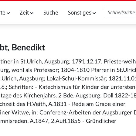
rte
Zeit
Suche
Sonstiges
bt, Benedikt
tiner in St.Ulrich, Augsburg; 1791.12.17. Priesterweih
urg, wohl als Professor; 1804-1810 Pfarrer in St.Ulri
St.Ulrich, Augsburg; Lokal-Schul-Kommissär; 1821.11.0
.; Schriften: - Katechismus für Kinder der untersten
ntage des Kirchenjahrs. 2 Bde. Augsburg: Doll 1822-1
ochzeit des H.Veith, A.1831 - Rede am Grabe einer
 einer Witwe, in: Conferenz-Arbeiten der Augsburger 
imnisreden. A.1847, 2.Aufl.1855 - Gründlicher