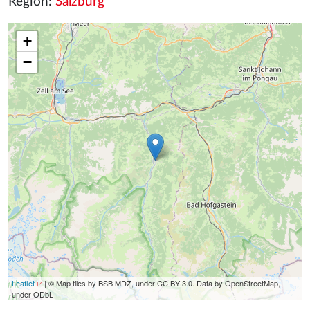
Region:
Salzburg
+
−
Leaflet
| © Map tiles by BSB MDZ, under CC BY 3.0. Data by OpenStreetMap,
under ODbL