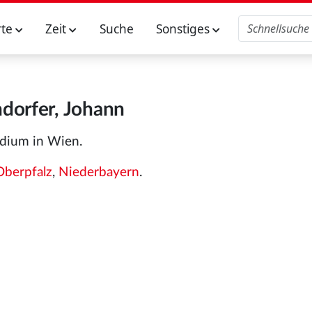
rte
Zeit
Suche
Sonstiges
ndorfer, Johann
udium in Wien.
Oberpfalz
,
Niederbayern
.