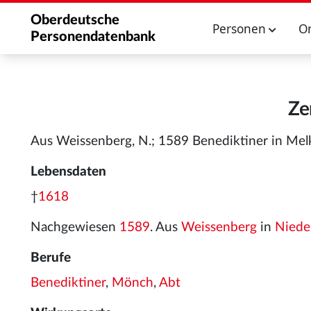
Oberdeutsche
Personen
O
Personendatenbank
Ze
Aus Weissenberg, N.; 1589 Benediktiner in Mel
Lebensdaten
†
1618
Nachgewiesen
1589
. Aus
Weissenberg
in
Niede
Berufe
Benediktiner
,
Mönch
,
Abt