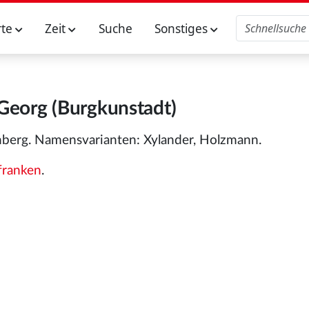
rte
Zeit
Suche
Sonstiges
 Georg (Burgkunstadt)
nberg. Namensvarianten: Xylander, Holzmann.
franken
.