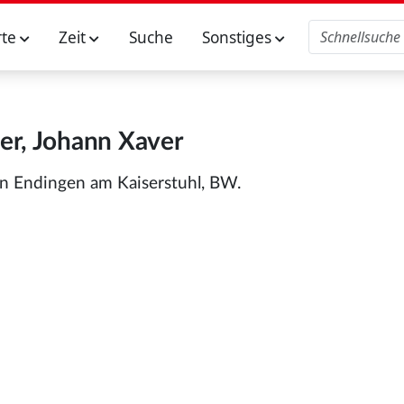
rte
Zeit
Suche
Sonstiges
ser, Johann Xaver
in Endingen am Kaiserstuhl, BW.