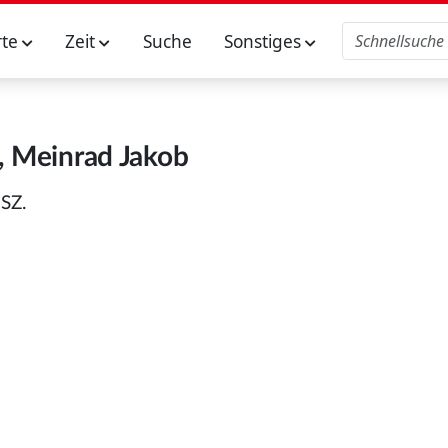
rte
Zeit
Suche
Sonstiges
, Meinrad Jakob
 SZ.