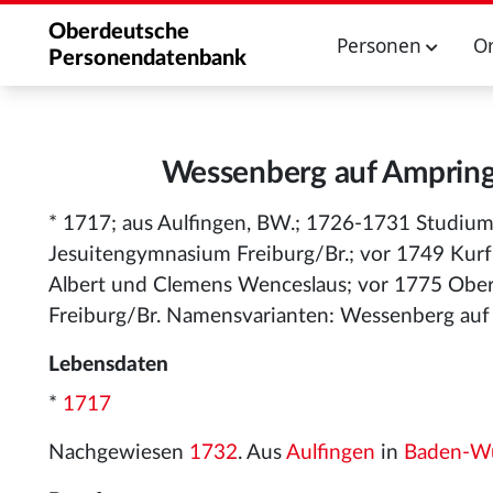
Oberdeutsche
Personen
O
Personendatenbank
Wessenberg auf Ampringe
* 1717; aus Aulfingen, BW.; 1726-1731 Studium
Jesuitengymnasium Freiburg/Br.; vor 1749 Kurfü
Albert und Clemens Wenceslaus; vor 1775 Ober
Freiburg/Br. Namensvarianten: Wessenberg au
Lebensdaten
*
1717
Nachgewiesen
1732
. Aus
Aulfingen
in
Baden-W