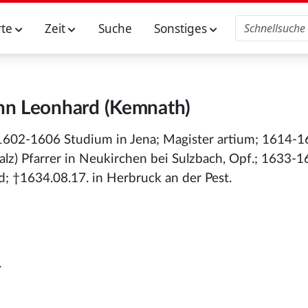
rte
Zeit
Suche
Sonstiges
nn Leonhard (Kemnath)
; 1602-1606 Studium in Jena; Magister artium; 1614-
alz) Pfarrer in Neukirchen bei Sulzbach, Opf.; 1633-
d; †1634.08.17. in Herbruck an der Pest.
.