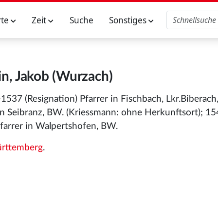
rte
Zeit
Suche
Sonstiges
n, Jakob (Wurzach)
537 (Resignation) Pfarrer in Fischbach, Lkr.Biberach
 in Seibranz, BW. (Kriessmann: ohne Herkunftsort); 1
Pfarrer in Walpertshofen, BW.
rttemberg
.