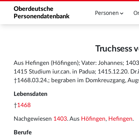
Oberdeutsche
Personen
O
Personendatenbank
Truchsess v
Aus Hefingen (Höfingen); Vater: Johannes; 140
1415 Studium iur.can. in Padua; 1415.12.20. Dr
†1468.03.24.; begraben im Domkreuzgang, Augs
Lebensdaten
†
1468
Nachgewiesen
1403
. Aus
Höfingen
,
Hefingen
.
Berufe